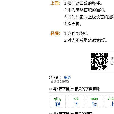
上司：
1.汉时对三公的称呼。
2.用为高级官职的通称。
3.旧时属吏对上级长官的通
4.指天神。
轻慢：
1.亦作“轻嫚”。
2.对人不尊重;态度傲慢。
试
在
分享到：
更多
阅读(3599次)
与“轻下慢上”相关的字典解释
qīng
xià
màn
shà
轻
下
慢