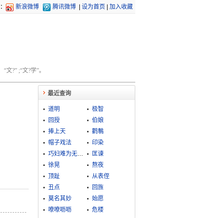
：
新浪微博
腾讯微博
|
设为首页
|
加入收藏
文?” ;“文?学”。
最近查询
道明
极智
回授
伯娘
捧上天
鹳鷒
帽子戏法
印染
巧妇难为无米之炊
匡谏
徐晃
熬夜
顶趾
从表侄
丑点
回旌
莫名其妙
始愿
嘹嘹呖呖
危楼