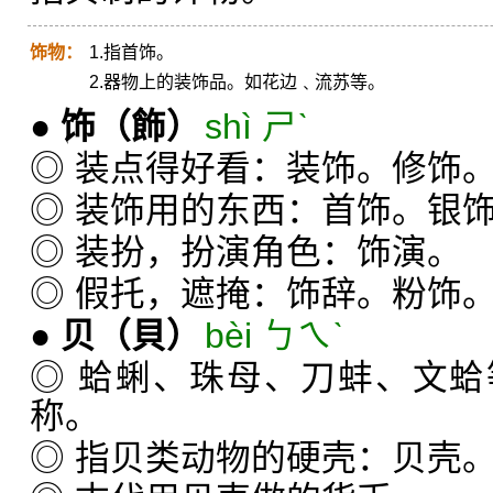
饰物：
1.指首饰。
2.器物上的装饰品。如花边﹑流苏等。
●
饰
（飾）
shì ㄕˋ
◎ 装点得好看：装饰。修饰
◎ 装饰用的东西：首饰。银
◎ 装扮，扮演角色：饰演。
◎ 假托，遮掩：饰辞。粉饰
●
贝
（貝）
bèi ㄅㄟˋ
◎ 蛤蜊、珠母、刀蚌、文
称。
◎ 指贝类动物的硬壳：贝壳