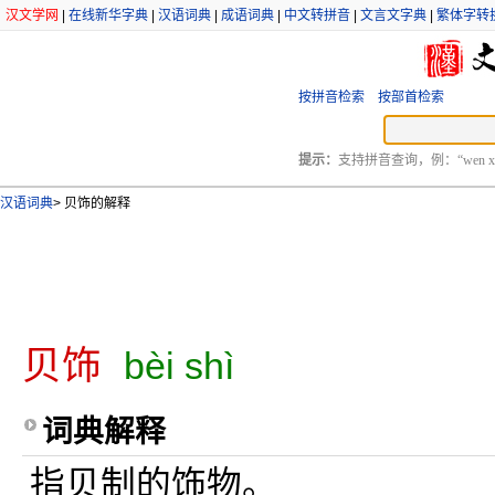
汉文学网
|
在线新华字典
|
汉语词典
|
成语词典
|
中文转拼音
|
文言文字典
|
繁体字转
按拼音检索
按部首检索
提示：
支持拼音查询，例：“wen xu
汉语词典
>
贝饰的解释
贝饰
bèi shì
词典解释
指贝制的饰物。