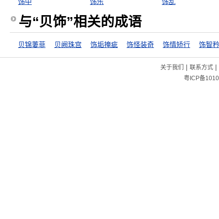
饰中
饰乐
饰乱
与“贝饰”相关的成语
贝锦萋菲
贝阙珠宫
饰垢掩疵
饰怪装奇
饰情矫行
饰智
|
|
关于我们
联系方式
粤ICP备1010