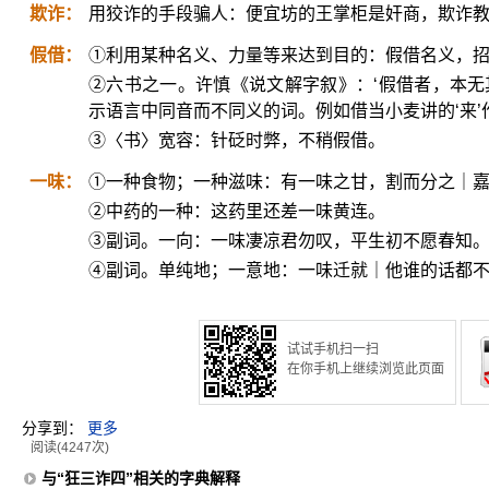
欺诈：
用狡诈的手段骗人：便宜坊的王掌柜是奸商，欺诈
假借：
①利用某种名义、力量等来达到目的：假借名义，
②六书之一。许慎《说文解字叙》：‘假借者，本无
示语言中同音而不同义的词。例如借当小麦讲的‘来’作来
③〈书〉宽容：针砭时弊，不稍假借。
一味：
①一种食物；一种滋味：有一味之甘，割而分之｜
②中药的一种：这药里还差一味黄连。
③副词。一向：一味凄凉君勿叹，平生初不愿春知
④副词。单纯地；一意地：一味迁就｜他谁的话都
试试手机扫一扫
在你手机上继续浏览此页面
分享到：
更多
阅读(4247次)
与“狂三诈四”相关的字典解释