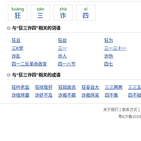
kuáng
sān
zhà
sì
狂
三
诈
四
与“狂三诈四”相关的词语
狂且
狂丝
狂为
三K党
三一
三一三十一
诈乱
诈人
诈伪
四一二反革命政变
四一八节
四七
与“狂三诈四”相关的成语
狂吟老监
狂吠狴犴
狂奴故态
狂妄自大
三三两两
三三
诈哑佯聋
诈奸不及
诈痴不颠
诈痴佯呆
四不像
四不
|
|
关于我们
联系方式
粤ICP备1010