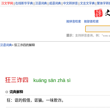
汉文学网
|
在线新华字典
|
汉语词典
|
成语词典
|
中文转拼音
|
文言文字典
|
繁体字转
按拼音检索
按部首检索
提示：
支持拼音查询，例：“wen xu
汉语词典
>
狂三诈四的解释
狂三诈四
kuáng sān zhà sì
词典解释
狂：诓的假借，诓骗。一味欺诈。