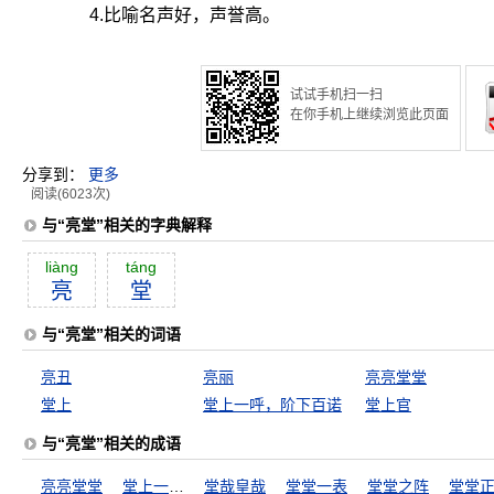
4.比喻名声好，声誉高。
试试手机扫一扫
在你手机上继续浏览此页面
分享到：
更多
阅读(6023次)
与“亮堂”相关的字典解释
liàng
táng
亮
堂
与“亮堂”相关的词语
亮丑
亮丽
亮亮堂堂
堂上
堂上一呼，阶下百诺
堂上官
与“亮堂”相关的成语
亮亮堂堂
堂上一呼，阶下百诺
堂哉皇哉
堂堂一表
堂堂之阵
堂堂