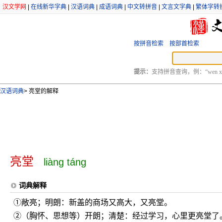
汉文学网
|
在线新华字典
|
汉语词典
|
成语词典
|
中文转拼音
|
文言文字典
|
繁体字转
按拼音检索
按部首检索
提示：
支持拼音查询，例：“wen xu
汉语词典
>
亮堂的解释
亮堂
liàng táng
词典解释
①敞亮；明朗：新盖的商场又高大，又亮堂。
②（胸怀、思想等）开朗；清楚：经过学习，心里更亮堂了