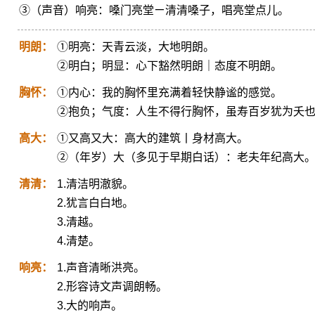
③（声音）响亮：嗓门亮堂ㄧ清清嗓子，唱亮堂点儿。
明朗：
①明亮：天青云淡，大地明朗。
②明白；明显：心下豁然明朗｜态度不明朗。
胸怀：
①内心：我的胸怀里充满着轻快静谧的感觉。
②抱负；气度：人生不得行胸怀，虽寿百岁犹为夭
高大：
①又高又大：高大的建筑丨身材高大。
②（年岁）大（多见于早期白话）：老夫年纪高大
清清：
1.清洁明澈貌。
2.犹言白白地。
3.清越。
4.清楚。
响亮：
1.声音清晰洪亮。
2.形容诗文声调朗畅。
3.大的响声。