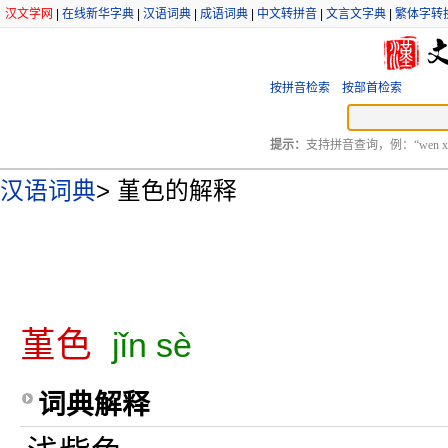
汉文学网
|
在线新华字典
|
汉语词典
|
成语词典
|
中文转拼音
|
文言文字典
|
繁体字转
按拼音检索
按部首检索
提示：
支持拼音查询，例：“wen xu
汉语词典
>
堇色的解释
堇色
jǐn sè
词典解释