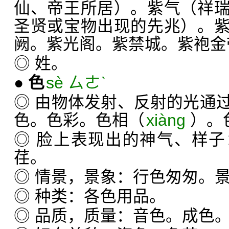
仙、帝王所居）。紫气（祥
圣贤或宝物出现的先兆）。
阙。紫光阁。紫禁城。紫袍金
◎ 姓。
●
色
sè ㄙㄜˋ
◎ 由物体发射、反射的光通
色。色彩。色相（
xiàng
）。
◎ 脸上表现出的神气、样
荏。
◎ 情景，景象：行色匆匆。
◎ 种类：各色用品。
◎ 品质，质量：音色。成色