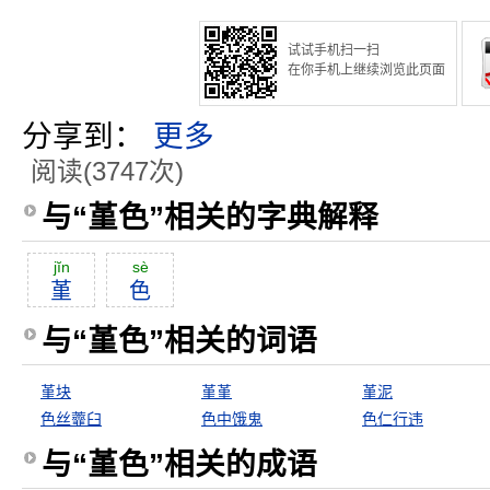
试试手机扫一扫
在你手机上继续浏览此页面
分享到：
更多
阅读(3747次)
与“堇色”相关的字典解释
jĭn
sè
堇
色
与“堇色”相关的词语
堇块
堇堇
堇泥
色丝虀臼
色中饿鬼
色仁行违
与“堇色”相关的成语