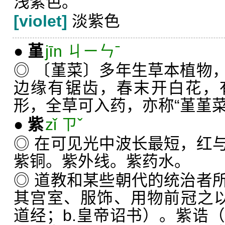
浅紫色。
[violet]
淡紫色
●
堇
jīn ㄐㄧㄣˉ
◎ 〔堇菜〕多年生草本植物
边缘有锯齿，春末开白花，
形，全草可入药，亦称“堇堇菜
●
紫
zǐ ㄗˇ
◎ 在可见光中波长最短，红
紫铜。紫外线。紫药水。
◎ 道教和某些朝代的统治者
其宫室、服饰、用物前冠之以“
道经；b.皇帝诏书）。紫诰