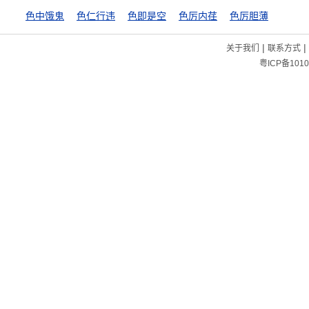
色中饿鬼
色仁行违
色即是空
色厉内荏
色厉胆薄
|
|
关于我们
联系方式
粤ICP备1010