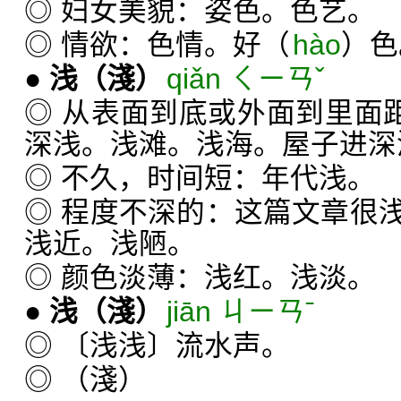
◎ 妇女美貌：姿色。色艺。
◎ 情欲：色情。好（
hào
）色
●
浅
（淺）
qiǎn ㄑㄧㄢˇ
◎ 从表面到底或外面到里面距
深浅。浅滩。浅海。屋子进深
◎ 不久，时间短：年代浅。
◎ 程度不深的：这篇文章很
浅近。浅陋。
◎ 颜色淡薄：浅红。浅淡。
●
浅
（淺）
jiān ㄐㄧㄢˉ
◎ 〔浅浅〕流水声。
◎ （淺）