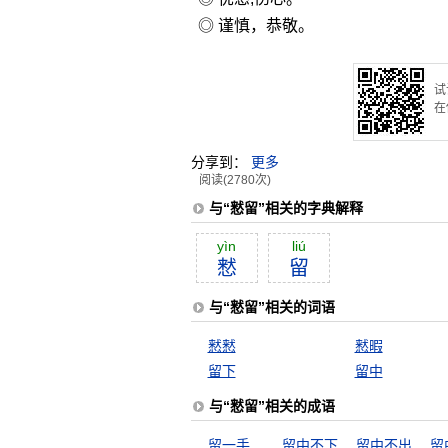
◎ 谨慎，恭敬。
试
在
分享到：
更多
阅读(2780次)
与“慭留”相关的字典解释
yìn
liú
慭
留
与“慭留”相关的词语
慭慭
慭暇
留下
留中
与“慭留”相关的成语
留一手
留中不下
留中不出
留