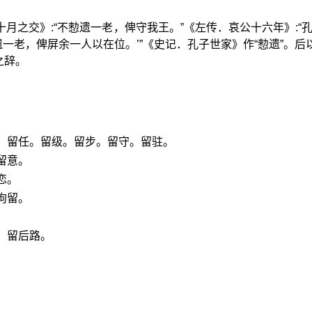
十月之交》:“不愸遗一老，俾守我王。”《左传．哀公十六年》:“
遗一老，俾屏余一人以在位。’”《史记．孔子世家》作“愸遗”。后以
之辞。
。留任。留级。留步。留守。留驻。
留意。
恋。
拘留。
。留后路。