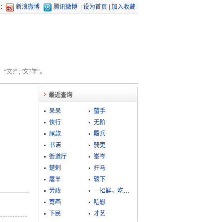
：
新浪微博
腾讯微博
|
设为首页
|
加入收藏
文?” ;“文?学”。
最近查询
呆呆
螫手
侠行
无阶
尾款
殿兵
书诺
骑吏
街道厅
峯岑
楚剌
扞马
屠羊
辕下
劳政
一招鲜，吃遍天
寄画
唁慰
下民
才艺