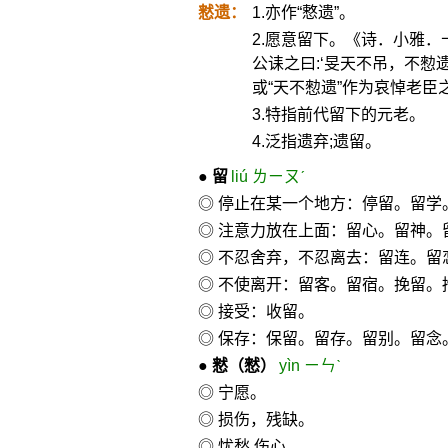
慭遗：
1.亦作“慗遗”。
2.愿意留下。《诗．小雅．
公诔之曰:‘旻天不吊，不愸
或“天不愸遗”作为哀悼老臣
3.特指前代留下的元老。
4.泛指遗弃;遗留。
●
留
liú ㄌㄧㄡˊ
◎ 停止在某一个地方：停留。留学
◎ 注意力放在上面：留心。留神。
◎ 不忍舍弃，不忍离去：留连。留
◎ 不使离开：留客。留宿。挽留。
◎ 接受：收留。
◎ 保存：保留。留存。留别。留念
●
慭
（憖）
yìn ㄧㄣˋ
◎ 宁愿。
◎ 损伤，残缺。
◎ 忧愁,伤心。