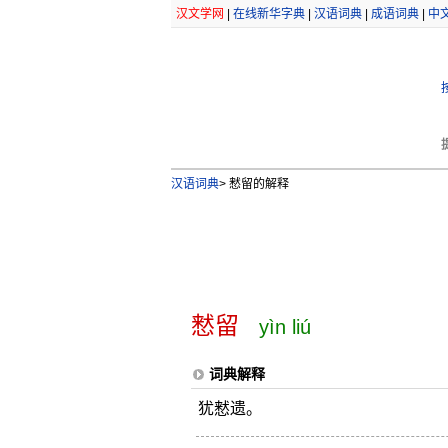
汉文学网
|
在线新华字典
|
汉语词典
|
成语词典
|
中
汉语词典
>
慭留的解释
慭留
yìn liú
词典解释
犹慭遗。