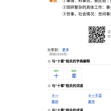
事务：
①事情：料事务，察民俗｜
②琐碎繁杂的具体工作：事
③世事，社会情况：世间事
试
在
分享到：
更多
阅读(1618次)
与“十辈”相关的字典解释
shí
bèi
十
辈
与“十辈”相关的词语
十一
十一千百
辈份
辈作
与“十辈”相关的成语