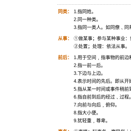
同类：
1.指同姓。
2.同一种类。
3.指同一类人。如同僚﹑
从事：
①做某事；参与某种事业：
②处置；处理：依法从事。
前后：
1.用于空间﹐指事物的前边
2.指一前一后。
3.下边与上边。
4.表示时间的先后。即从
5.指从某一时间或事件稍
6.指自前到后的经过﹑过程
7.向前与向后﹐俯仰。
8.指大小便。
9.犹轻重﹐尊卑。