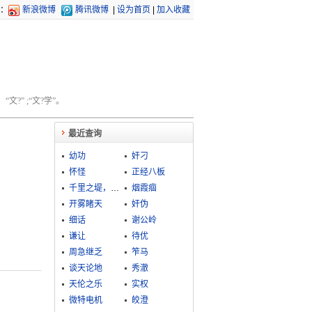
：
新浪微博
腾讯微博
|
设为首页
|
加入收藏
文?” ;“文?学”。
最近查询
幼功
奸刁
怀怪
正经八板
千里之堤，毁于蚁穴
烟霞痼
开雾睹天
奸伪
细话
谢公岭
谦让
待优
周急继乏
笮马
谈天论地
秀澈
天伦之乐
实权
微特电机
皎澄