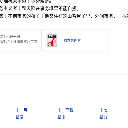
办理机关事务｜事务繁多。
务主义者｜整天陷在事务堆里不能自拔。
务｜不谙事务的孩子｜他又住在这山旮旯子里，外间事务，一概
试手机扫一扫
下载本页内容
你手机上继续浏览此页面
十一月
十一而税
十七
辈偶
辈出
辈分