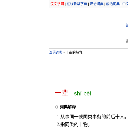
汉文学网
|
在线新华字典
|
汉语词典
|
成语词典
|
中
汉语词典
>
十辈的解释
十辈
shí bèi
词典解释
1.从事同一或同类事务的前后十人
2.指同类的十物。