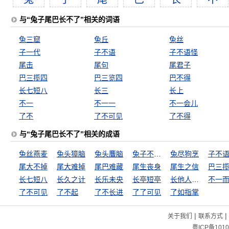
与“兔子尾巴长不了”相关的词语
兔三窟
兔丘
兔丝
子一代
子不语
子不语怪
尾击
尾句
尾君子
巴三揽四
巴三览四
巴不得
长七短八
长三
长上
不一
不一一
不一会儿
了不
了不可见
了不得
与“兔子尾巴长不了”相关的成语
兔丝燕麦
兔头獐脑
兔头麞脑
兔子不吃窝边草
兔尽狗烹
子不
尾大不掉
尾大难掉
尾巴难藏
尾生丧身
尾生之信
巴三
长七短八
长久之计
长乐未央
长亭短亭
长他人威风，灭自己志气
不一
了不可见
了不起
了不长进
了了可见
了如指掌
|
|
关于我们
联系方式
粤ICP备1010