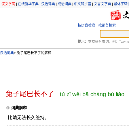
汉文学网
|
在线新华字典
|
汉语词典
|
成语词典
|
中文转拼音
|
文言文字典
|
繁体字转
按拼音检索
按部首检索
提示：
支持拼音查询，例：“wen xu
汉语词典
>
兔子尾巴长不了的解释
兔子尾巴长不了
tù zǐ wěi bā cháng bù liǎo
词典解释
比喻无法长久维持。