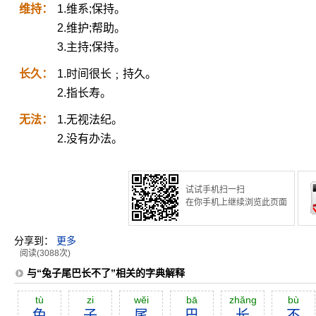
维持：
1.维系;保持。
2.维护;帮助。
3.主持;保持。
长久：
1.时间很长﹔持久。
2.指长寿。
无法：
1.无视法纪。
2.没有办法。
试试手机扫一扫
在你手机上继续浏览此页面
分享到：
更多
阅读(3088次)
与“兔子尾巴长不了”相关的字典解释
tù
zi
wĕi
bā
zhăng
bù
兔
子
尾
巴
长
不