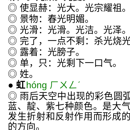
◎ 使显赫：光大。光宗耀祖
◎ 景物：春光明媚。
◎ 光滑：光滑。光洁。光泽
◎ 完了，一点不剩：杀光烧
◎ 露着：光膀子。
◎ 单，只：光剩下一口气。
◎ 姓。
●
虹
hóng ㄏㄨㄥˊ
◎ 雨后天空中出现的彩色圆
蓝、靛、紫七种颜色。是大
发生折射和反射作用而形成
的方向。