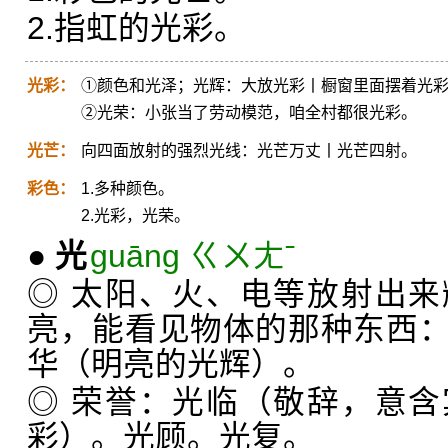
2.指虹的光彩。
光彩：
①颜色和光泽；光辉：大放光彩丨橱窗里面摆着光
②光荣：小张当了劳动模范，咱全村都很光彩。
光芒：
向四面放射的强烈光线：光芒万丈丨光芒四射。
彩色：
1.多种颜色。
2.光彩，光荣。
●
光
guāng ㄍㄨㄤˉ
◎ 太阳、火、电等放射出
亮，能看见物体的那种东西
华（明亮的光辉）。
◎ 荣誉：光临（敬辞，意
彩）。光顾。光复。