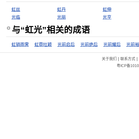
虹丝
虹丹
虹伸
光临
光丽
光亨
与“虹光”相关的成语
虹销雨霁
虹霓吐颖
光前启后
光前绝后
光前耀后
光前
|
|
关于我们
联系方式
粤ICP备1010