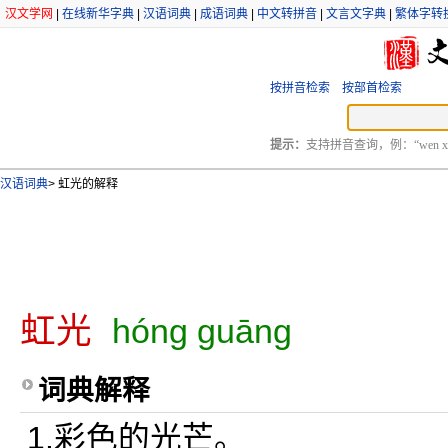
汉文学网
|
在线新华字典
|
汉语词典
|
成语词典
|
中文转拼音
|
文言文字典
|
繁体字转
按拼音检索
按部首检索
提示：
支持拼音查询，例：“wen xu
汉语词典
>
虹光的解释
虹光
hóng guāng
词典解释
1.彩色的光芒。