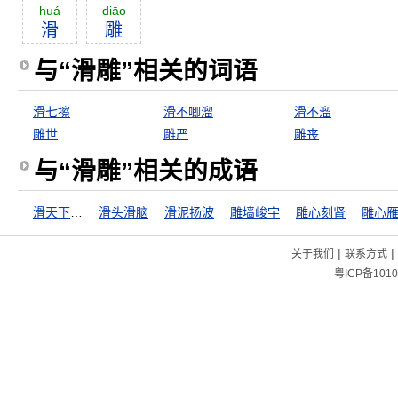
huá
diāo
滑
雕
与“滑雕”相关的词语
滑七擦
滑不唧溜
滑不溜
雕世
雕严
雕丧
与“滑雕”相关的成语
滑天下之大稽
滑头滑脑
滑泥扬波
雕墙峻宇
雕心刻肾
雕心
|
|
关于我们
联系方式
粤ICP备1010