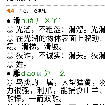
滑鸠：
鸟名。一名滑雕。
●
滑
huá ㄏㄨㄚˊ
◎ 光溜，不粗涩：滑溜。光
◎ 在光溜的物体表面上溜动
翔。滑梯。滑坡。
◎ 狡诈，不诚实：滑头。狡
◎ 姓。
●
雕
diāo
ㄉㄧㄠˉ
◎ 鸟类的一属，大型猛禽，
力很强，利爪，能捕食山羊、
雕悍。一箭双雕。