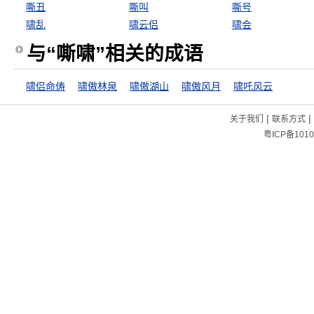
嘶丑
嘶叫
嘶号
啸乱
啸云侣
啸会
与“嘶啸”相关的成语
啸侣命俦
啸傲林泉
啸傲湖山
啸傲风月
啸吒风云
|
|
关于我们
联系方式
粤ICP备1010