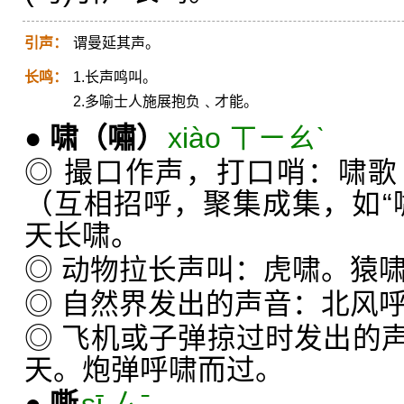
引声：
谓曼延其声。
长鸣：
1.长声鸣叫。
2.多喻士人施展抱负﹑才能。
●
啸
（嘯）
xiào ㄒㄧㄠˋ
◎ 撮口作声，打口哨：啸
（互相招呼，聚集成集，如“
天长啸。
◎ 动物拉长声叫：虎啸。猿
◎ 自然界发出的声音：北风
◎ 飞机或子弹掠过时发出的
天。炮弹呼啸而过。