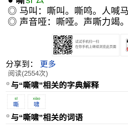
●
嘶
sī ㄙˉ
◎ 马叫：嘶叫。嘶鸣。人喊
◎ 声音哑：嘶哑。声嘶力竭
试试手机扫一扫
在你手机上继续浏览此页面
分享到：
更多
阅读(2554次)
与“嘶啸”相关的字典解释
sī
xiào
嘶
啸
与“嘶啸”相关的词语