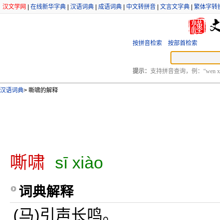
汉文学网
|
在线新华字典
|
汉语词典
|
成语词典
|
中文转拼音
|
文言文字典
|
繁体字转
按拼音检索
按部首检索
提示：
支持拼音查询，例：“wen xu
汉语词典
>
嘶啸的解释
嘶啸
sī xiào
词典解释
(马)引声长鸣。