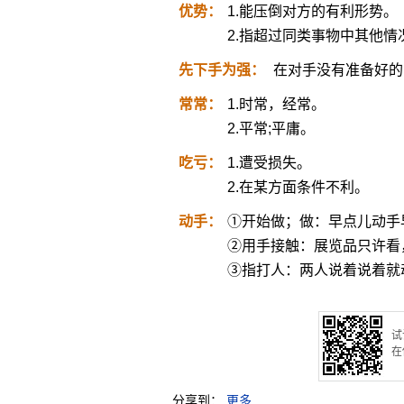
优势：
1.能压倒对方的有利形势。
2.指超过同类事物中其他情
先下手为强：
在对手没有准备好的
常常：
1.时常，经常。
2.平常;平庸。
吃亏：
1.遭受损失。
2.在某方面条件不利。
动手：
①开始做；做：早点儿动手
②用手接触：展览品只许看
③指打人：两人说着说着就
试
在
分享到：
更多