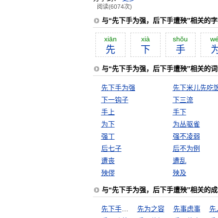
阅读(6074次)
与“先下手为强，后下手遭殃”相关的
xiān
xià
shŏu
wé
先
下
手
与“先下手为强，后下手遭殃”相关的词
先下手为强
先下米儿先吃
下一钩子
下三流
手上
手下
为下
为丛驱雀
强丁
强不凌弱
后七子
后不为例
遭丧
遭乱
殃僇
殃及
与“先下手为强，后下手遭殃”相关的成
先下手为强
先为之容
先事虑事
先