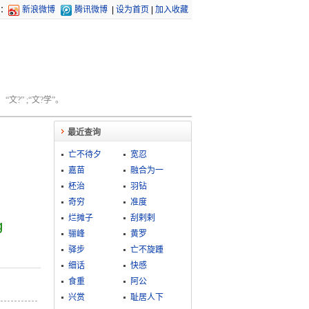
：
新浪微博
腾讯微博
|
设为首页
|
加入收藏
文?” ;“文?学”。
最近查询
亡不待夕
宽忍
嘉苗
融合为一
柸治
羽钻
奇穷
准度
烂摊子
刮剌剌
g
骊峰
黄罗
驿步
亡不旋踵
细话
快感
食重
阿公
兴赏
耻居人下