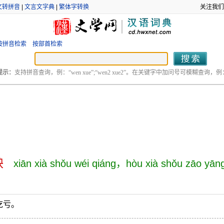
文转拼音
|
文言文字典
|
繁体字转换
关注我们
按拼音检索
按部首检索
提示：
支持拼音查询，例：“wen xue”;“wen2 xue2”。在关键字中加问号可模糊查询，例：“
殃
xiān xià shǒu wéi qiáng，hòu xià shǒu zāo yān
吃亏。