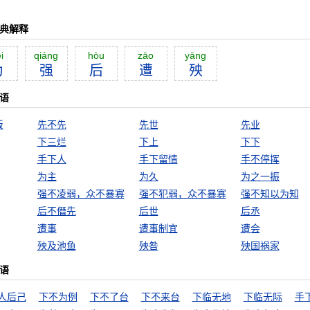
字典解释
i
qiáng
hòu
zāo
yāng
为
强
后
遭
殃
语
饭
先不先
先世
先业
下三烂
下上
下下
手下人
手下留情
手不停挥
为主
为久
为之一振
强不凌弱，众不暴寡
强不犯弱，众不暴寡
强不知以为知
后不僭先
后世
后丞
遭事
遭事制宜
遭会
殃及池鱼
殃咎
殃国祸家
语
人后己
下不为例
下不了台
下不来台
下临无地
下临无际
手