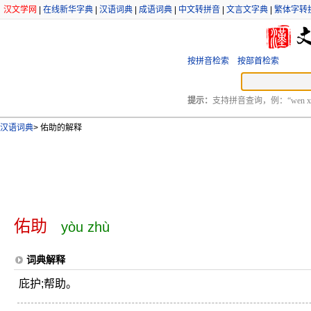
汉文学网
|
在线新华字典
|
汉语词典
|
成语词典
|
中文转拼音
|
文言文字典
|
繁体字转
按拼音检索
按部首检索
提示：
支持拼音查询，例：“wen xu
汉语词典
>
佑助的解释
佑助
yòu zhù
词典解释
庇护;帮助。