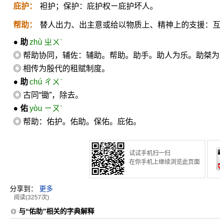
庇护：
袒护；保护：庇护权ㄧ庇护坏人。
帮助：
替人出力、出主意或给以物质上、精神上的支援：
●
助
zhù ㄓㄨˋ
◎ 帮助协同，辅佐：辅助。帮助。助手。助人为乐。助桀
◎ 相传为殷代的租赋制度。
●
助
chú ㄔㄨˊ
◎ 古同“锄”，除去。
●
佑
yòu ㄧㄡˋ
◎ 帮助：佑护。佑助。保佑。庇佑。
试试手机扫一扫
在你手机上继续浏览此页面
分享到：
更多
阅读(3257次)
与“佑助”相关的字典解释