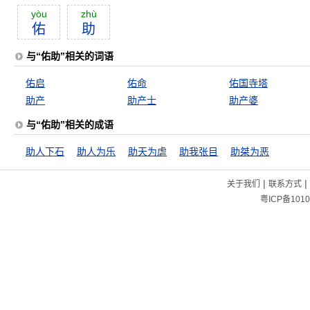
yòu
zhù
佑
助
与“佑助”相关的词语
佑启
佑命
佑国寺塔
助产
助产士
助产婆
与“佑助”相关的成语
助人下石
助人为乐
助天为虐
助我张目
助桀为恶
|
|
关于我们
联系方式
粤ICP备1010