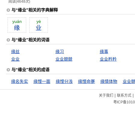
阅读(4648次)
与“缘业”相关的字典解释
yuán
yè
缘
业
与“缘业”相关的词语
缘丝
缘习
缘事
业业
业业兢兢
业业矜矜
与“缘业”相关的成语
缘名失实
缘悭一面
缘悭分浅
缘悭命蹇
缘情体物
业业
|
|
关于我们
联系方式
粤ICP备1010