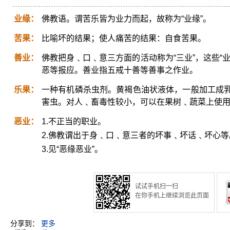
业缘：
佛教语。谓苦乐皆为业力而起，故称为“业缘”。
苦果：
比喻坏的结果；使人痛苦的结果：自食苦果。
善业：
佛教把身﹑口﹑意三方面的活动称为“三业”，这些“
恶等报应。善业指五戒十善等善事之作业。
乐果：
一种有机磷杀虫剂。黄褐色油状液体，一般加工成
害虫。对人﹑畜毒性较小，可以在果树﹑蔬菜上使
恶业：
1.不正当的职业。
2.佛教谓出于身﹑口﹑意三者的坏事﹑坏话﹑坏心等
3.见“恶缘恶业”。
试试手机扫一扫
在你手机上继续浏览此页面
分享到：
更多