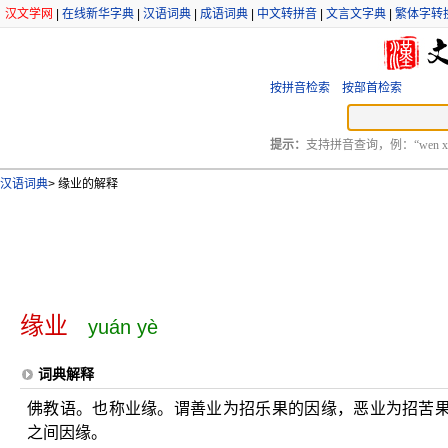
汉文学网
|
在线新华字典
|
汉语词典
|
成语词典
|
中文转拼音
|
文言文字典
|
繁体字转
按拼音检索
按部首检索
提示：
支持拼音查询，例：“wen xu
汉语词典
>
缘业的解释
缘业
yuán yè
词典解释
佛教语。也称业缘。谓善业为招乐果的因缘，恶业为招苦
之间因缘。