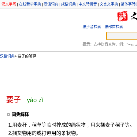
汉文学网
|
在线新华字典
|
汉语词典
|
成语词典
|
中文转拼音
|
文言文字典
|
繁体字转
按拼音检索
按部首检索
提示：
支持拼音查询，例：“wen xu
汉语词典
>
要子的解释
要子
yào zǐ
词典解释
1.用麦秆﹑稻草等临时拧成的绳状物﹐用来捆麦子稻子等。
2.捆货物用的或打包用的条状物。