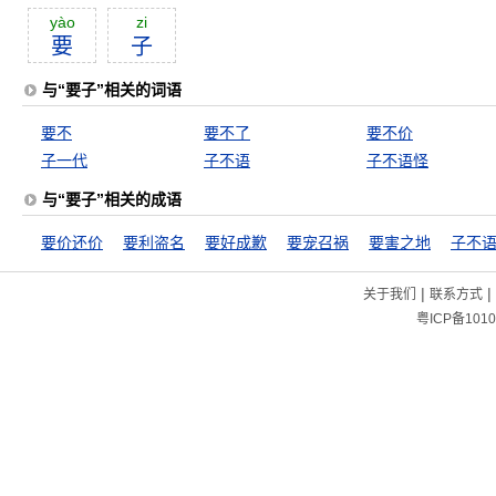
yào
zi
要
子
与“要子”相关的词语
要不
要不了
要不价
子一代
子不语
子不语怪
与“要子”相关的成语
要价还价
要利盗名
要好成歉
要宠召祸
要害之地
子不
|
|
关于我们
联系方式
粤ICP备1010