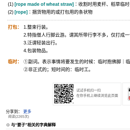
(1)
[rope made of wheat straw]
∶收割时用麦杆、稻草临时
(2)
[rope]
∶捆货物用的或打包用的条状物
打包：
1.整束行装。
2.特指僧人行脚云游。谓其所带行李不多，仅打成
3.泛谓轻装出行。
4.包装物品。
临时：
①副词。表示事情将要发生的时候：临时抱佛脚｜
②非正式的；短时间的：临时工。
试试手机扫一扫
在你手机上继续浏览此页面
分享到：
更多
阅读(2265次)
与“要子”相关的字典解释