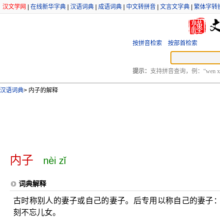
汉文学网
|
在线新华字典
|
汉语词典
|
成语词典
|
中文转拼音
|
文言文字典
|
繁体字转
按拼音检索
按部首检索
提示：
支持拼音查询，例：“wen xu
汉语词典
>
内子的解释
内子
nèi zǐ
词典解释
古时称别人的妻子或自己的妻子。后专用以称自己的妻子
刻不忘儿女。