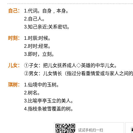
自己：
1.代词。自身﹐本身。
2.自己人。
3.知己亲近;关系密切。
时刻：
1.时辰;时候。
2.时时;经常。
3.即时，立刻。
儿女：
①子女：把儿女抚养成人◇英雄的中华儿女。
②男女：儿女情长（指过分看重情爱或与家人之间
琪树：
1.仙境中的玉树。
2.树名。
3.比喻亭亭玉立的美人。
4.指枝条被雪覆盖的树。
试试手机扫一扫