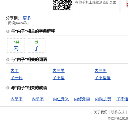
在你手机上继续浏览此页面
分享到：
更多
阅读(6424次)
与“内子”相关的字典解释
nèi
zi
内
子
与“内子”相关的词语
内丁
内三关
内三郎
子一代
子不语
子不语怪
与“内子”相关的成语
内举不失其子，外举不失其仇
内举不避亲，外举不避怨
内仁外义
内修外攘
内助之贤
子不
|
|
关于我们
联系方式
粤ICP备1010