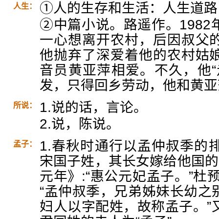
①人的生存和生活：人生道路
人生：
②中篇小说。路遥作。198
一心想离开农村，后因叔父
他抛弃了深爱着他的农村姑
音员黄亚萍相爱。不久，他“
发，只得回乡劳动，他和黄亚
1.说的话，言论。
所说：
2.说，陈说。
1.春秋时通行以孟仲叔季的
孟子：
宋国子姓，其长女嫁给他国的
元年》:“惠公元妃孟子。”杜预
“孟仲叔季，兄弟姊妹长幼之
妇人以字配姓，故称孟子。”