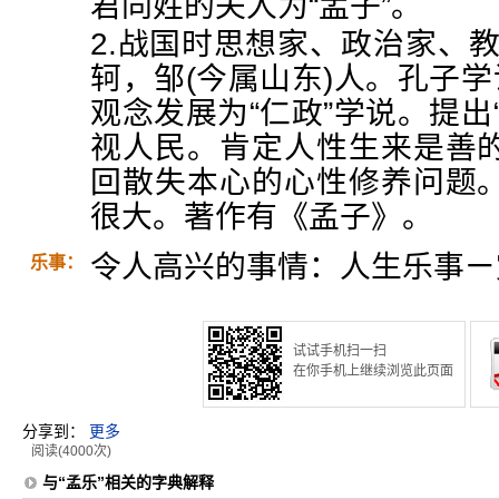
君同姓的夫人为“孟子”。
2.战国时思想家、政治家、教育
轲，邹(今属山东)人。孔子学
观念发展为“仁政”学说。提出
视人民。肯定人性生来是善
回散失本心的心性修养问题
很大。著作有《孟子》。
令人高兴的事情：人生乐事ㄧ
乐事：
试试手机扫一扫
在你手机上继续浏览此页面
分享到：
更多
阅读(4000次)
与“孟乐”相关的字典解释