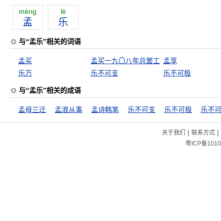
mèng
lè
孟
乐
与“孟乐”相关的词语
孟买
孟买一九〇八年总罢工
孟享
乐万
乐不可支
乐不可极
与“孟乐”相关的成语
孟母三迁
孟浪从事
孟诗韩笔
乐不可支
乐不可极
乐不
|
|
关于我们
联系方式
粤ICP备1010