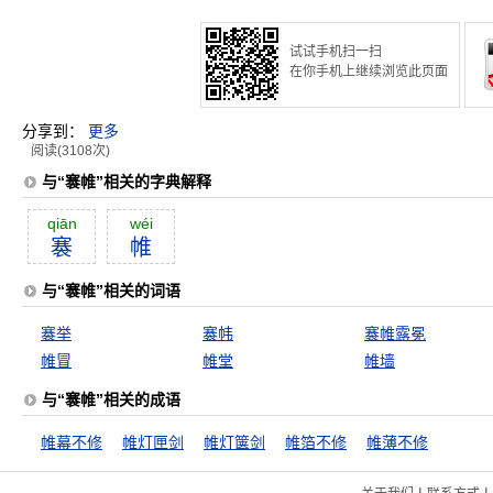
试试手机扫一扫
在你手机上继续浏览此页面
分享到：
更多
阅读(3108次)
与“褰帷”相关的字典解释
qiān
wéi
褰
帷
与“褰帷”相关的词语
褰举
褰帏
褰帷露冕
帷冒
帷堂
帷墙
与“褰帷”相关的成语
帷幕不修
帷灯匣剑
帷灯箧剑
帷箔不修
帷薄不修