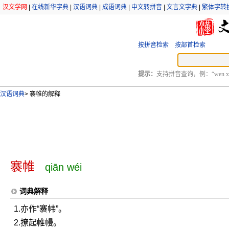
汉文学网
|
在线新华字典
|
汉语词典
|
成语词典
|
中文转拼音
|
文言文字典
|
繁体字转
按拼音检索
按部首检索
提示：
支持拼音查询，例：“wen xu
汉语词典
>
褰帷的解释
褰帷
qiān wéi
词典解释
1.亦作“褰帏”。
2.撩起帷幔。