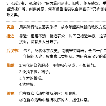
3.《后汉书．贾琮传》:“琮为冀州刺史。旧典，传车骖驾，
当远视广听，纠察美恶，何有反垂帷裳以自掩塞乎?’乃命御者
政之典。
实施：
用实际行动去落实施行：从今年起实施新的教改方
接近：
靠近；相距不远：接近群众ㄧ时间已接近半夜ㄧ这
接近，没有多大分歧了。
后汉书：
书名。纪传体东汉史。南朝宋范晔著。全书一百二
年间的历史，叙事喜以类相从。为研究东汉史的
帷裳：
1.古代朝祭的服装。用整幅布制成，不加裁剪。
2.泛指下裳，裙子。
3.车旁的帷幔。
4.犹帷墙。
纠察：
①在群众活动中维持秩序：纠察队。
②在群众活动中维持秩序的人：担任纠察。