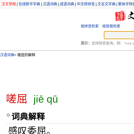
汉文学网
|
在线新华字典
|
汉语词典
|
成语词典
|
中文转拼音
|
文言文字典
|
繁体字转
按拼音检索
按部首检索
提示：
支持拼音查询，例：“wen xu
汉语词典
>
嗟屈的解释
嗟屈
jiē qū
词典解释
感叹委屈。