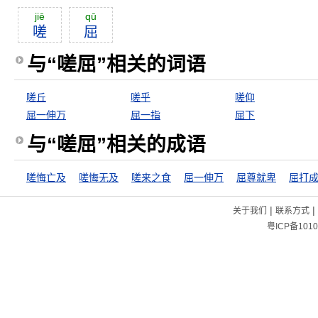
jiē
qū
嗟
屈
与“嗟屈”相关的词语
嗟丘
嗟乎
嗟仰
屈一伸万
屈一指
屈下
与“嗟屈”相关的成语
嗟悔亡及
嗟悔无及
嗟来之食
屈一伸万
屈尊就卑
屈打
|
|
关于我们
联系方式
粤ICP备1010