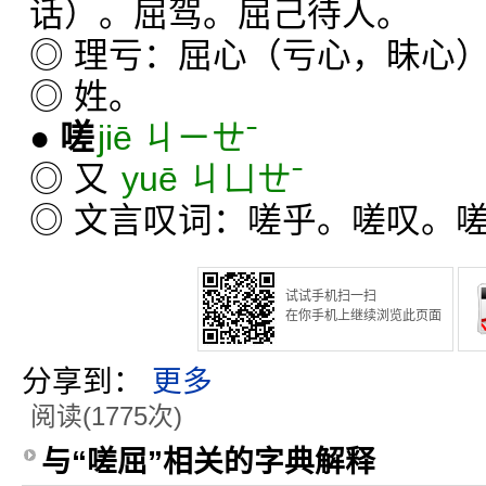
话）。屈驾。屈己待人。
◎ 理亏：屈心（亏心，昧心
◎ 姓。
●
嗟
jiē ㄐㄧㄝˉ
◎ 又
yuē ㄐㄩㄝˉ
◎ 文言叹词：嗟乎。嗟叹。
试试手机扫一扫
在你手机上继续浏览此页面
分享到：
更多
阅读(1775次)
与“嗟屈”相关的字典解释