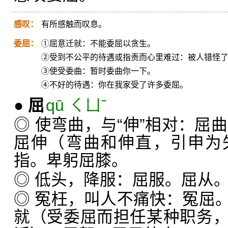
感叹：
有所感触而叹息。
委屈：
①屈意迁就：不能委屈以贪生。
②受到不公平的待遇或指责而心里难过：被人错怪
③使受委曲：暂时委曲你一下。
④不好的待遇：你在我家受了许多委屈。
●
屈
qū ㄑㄩˉ
◎ 使弯曲，与“伸”相对：屈
屈伸（弯曲和伸直，引申为
指。卑躬屈膝。
◎ 低头，降服：屈服。屈从
◎ 冤枉，叫人不痛快：冤屈
就（受委屈而担任某种职务