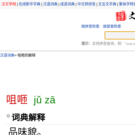
汉文学网
|
在线新华字典
|
汉语词典
|
成语词典
|
中文转拼音
|
文言文字典
|
繁体字转
按拼音检索
按部首检索
提示：
支持拼音查询，例：“wen xu
汉语词典
>
咀咂的解释
咀咂
jǔ zā
词典解释
品味貌。