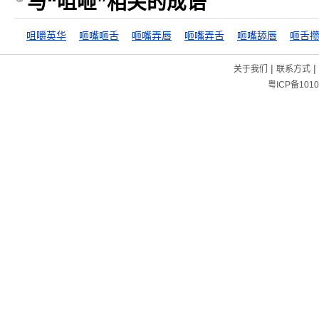
与“咀咂”相关的成语
咀嚼英华
咂嘴咂舌
咂嘴弄唇
咂嘴弄舌
咂嘴舔唇
咂舌
|
|
关于我们
联系方式
粤ICP备1010