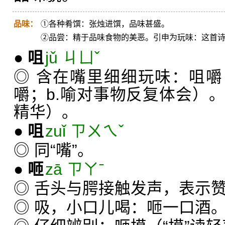
品味：
①各种肴馔：张烛进馔，品味甚盛。
②品尝：精于品味食物的美恶。引申为玩味：这首
●
咀
jǔ ㄐㄩˇ
◎ 含在嘴里细细玩味：咀嚼
嚼；b.喻对事物反复体会）
精华）。
●
咀
zuǐ ㄗㄨㄟˇ
◎ 同“嘴”。
●
咂
zā ㄗㄚˉ
◎ 舌头与腭接触发声，表示
◎ 吸，小口儿喝：咂一口酒