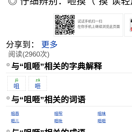
◎ 仔细辨别：咂摸（“摸”读
试试手机扫一扫
在你手机上继续浏览此页面
分享到：
更多
阅读(2960次)
与“咀咂”相关的字典解释
jŭ
zā
咀
咂
与“咀咂”相关的词语
咀吞
咀呪
咀味
咂儿
咂吮
咂咂