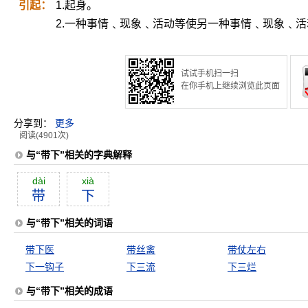
引起：
1.起身。
2.一种事情﹑现象﹑活动等使另一种事情﹑现象﹑
试试手机扫一扫
在你手机上继续浏览此页面
分享到：
更多
阅读(4901次)
与“带下”相关的字典解释
dài
xià
带
下
与“带下”相关的词语
带下医
带丝禽
带仗左右
下一钩子
下三流
下三烂
与“带下”相关的成语