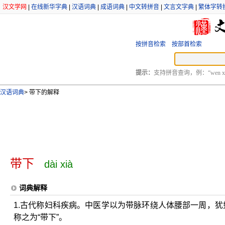
汉文学网
|
在线新华字典
|
汉语词典
|
成语词典
|
中文转拼音
|
文言文字典
|
繁体字转
按拼音检索
按部首检索
提示：
支持拼音查询，例：“wen xu
汉语词典
>
带下的解释
带下
dài xià
词典解释
1.古代称妇科疾病。中医学以为带脉环绕人体腰部一周，犹
称之为“带下”。