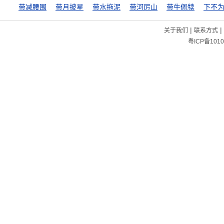
带减腰围
带月披星
带水拖泥
带河厉山
带牛佩犊
下不
|
|
关于我们
联系方式
粤ICP备1010