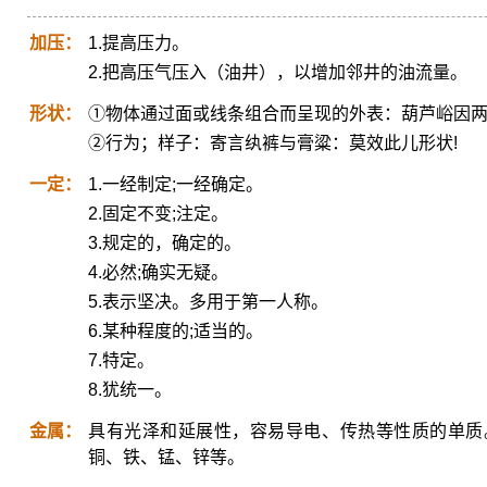
加压：
1.提高压力。
2.把高压气压入（油井），以增加邻井的油流量。
形状：
①物体通过面或线条组合而呈现的外表：葫芦峪因
②行为；样子：寄言纨裤与膏粱：莫效此儿形状!
一定：
1.一经制定;一经确定。
2.固定不变;注定。
3.规定的，确定的。
4.必然;确实无疑。
5.表示坚决。多用于第一人称。
6.某种程度的;适当的。
7.特定。
8.犹统一。
金属：
具有光泽和延展性，容易导电、传热等性质的单质
铜、铁、锰、锌等。