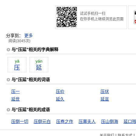
试试手机扫一扫
在你手机上继续浏览此页面
分享到：
更多
阅读(3045次)
与“压延”相关的字典解释
yā
yán
压
延
与“压延”相关的词语
压一
压价
压伏
延世
延久
延亘
与“压延”相关的成语
压倒一切
压倒元白
压卷之作
压寨夫人
压山倒海
延口
|
|
关于我们
联系方式