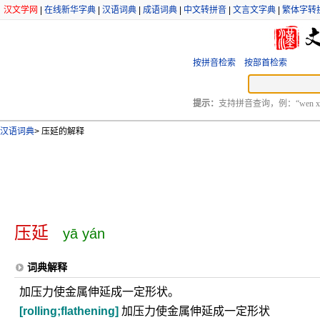
汉文学网
|
在线新华字典
|
汉语词典
|
成语词典
|
中文转拼音
|
文言文字典
|
繁体字转
按拼音检索
按部首检索
提示：
支持拼音查询，例：“wen xu
汉语词典
>
压延的解释
压延
yā yán
词典解释
加压力使金属伸延成一定形状。
[rolling;flathening]
加压力使金属伸延成一定形状