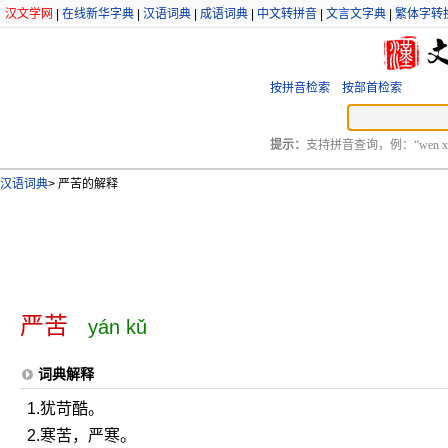
汉文学网
|
在线新华字典
|
汉语词典
|
成语词典
|
中文转拼音
|
文言文字典
|
繁体字转
按拼音检索
按部首检索
提示：
支持拼音查询，例：“wen xu
汉语词典
>
严苦的解释
严苦
yán kǔ
词典解释
1.犹苛酷。
2.寒苦，严寒。