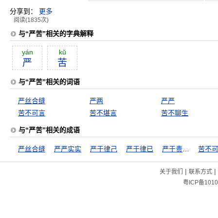
分享到：
更多
阅读(1835次)
与“严苦”相关的字典解释
yán
kŭ
严
苦
与“严苦”相关的词语
严丝合缝
严两
严严
苦不可言
苦不堪言
苦不聊生
与“严苦”相关的成语
严丝合缝
严严实实
严于律己
严于律已
严于责己，宽以待人
苦不
|
|
关于我们
联系方式
粤ICP备1010