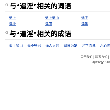
与“逼淫”相关的词语
逼上
逼上梁山
逼下
淫业
淫丽
淫乐
与“逼淫”相关的成语
逼上梁山
逼不得已
逼人太甚
逼良为娼
淫学流说
淫心
|
|
关于我们
联系方式
粤ICP备1010