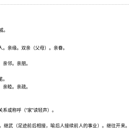
戚。
人。亲缘。双亲（父母）。亲眷。
。亲邻。亲朋。
笔。
。亲睦。亲疏。
关系或称呼（“家”读轻声）。
承。继武（足迹前后相接，喻后人接续前人的事业）。继往开来