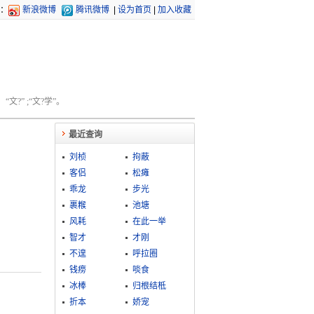
：
新浪微博
腾讯微博
|
设为首页
|
加入收藏
文?” ;“文?学”。
最近查询
刘桢
拘蔽
客侣
松瘫
乖龙
步光
裹糇
池塘
风耗
在此一举
智才
才刚
不遑
呼拉圈
钱痨
啖食
冰棒
归根结柢
折本
娇宠