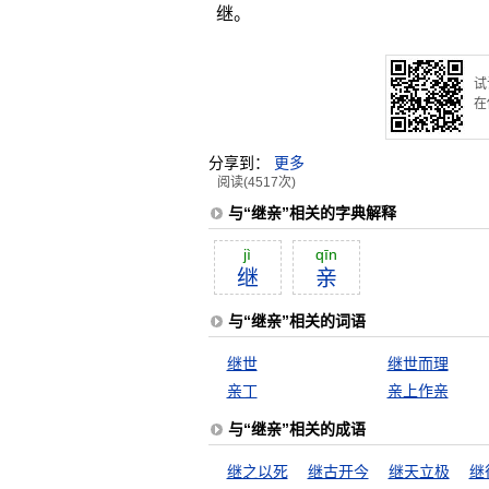
继。
试
在
分享到：
更多
阅读(4517次)
与“继亲”相关的字典解释
jì
qīn
继
亲
与“继亲”相关的词语
继世
继世而理
亲丁
亲上作亲
与“继亲”相关的成语
继之以死
继古开今
继天立极
继