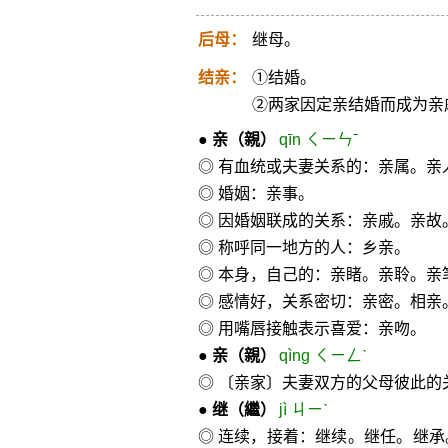
后母：
继母。
结亲：
①结婚。
②两家因定亲结婚而成为亲
●
亲
（親）
qīn ㄑㄧㄣˉ
◎ 有血统或夫妻关系的：亲属。亲
◎ 婚姻：亲事。
◎ 因婚姻联成的关系：亲戚。亲故
◎ 称呼同一地方的人：乡亲。
◎ 本身，自己的：亲睹。亲聆。亲
◎ 感情好，关系密切：亲密。相亲
◎ 用嘴唇接触表示喜爱：亲吻。
●
亲
（親）
qìng ㄑㄧㄥˋ
◎ 〔亲家〕夫妻双方的父母彼此的
●
继
（繼）
jì ㄐㄧˋ
◎ 连续，接着：继续。继任。继