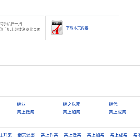
试手机扫一扫
下载本页内容
你手机上继续浏览此页面
继业
继之以死
继代
亲上做亲
亲上加亲
亲上成亲
往开来
继志述事
亲上作亲
亲上做亲
亲上加亲
亲上成亲
亲