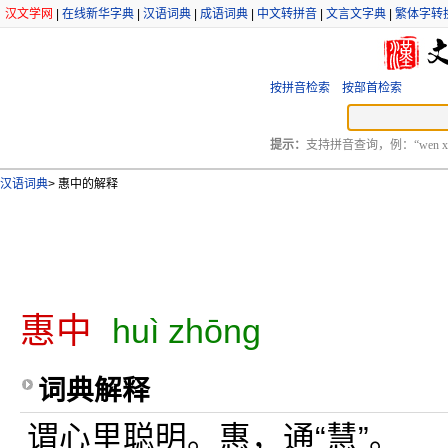
汉文学网
|
在线新华字典
|
汉语词典
|
成语词典
|
中文转拼音
|
文言文字典
|
繁体字转
按拼音检索
按部首检索
提示：
支持拼音查询，例：“wen xu
汉语词典
>
惠中的解释
惠中
huì zhōng
词典解释
谓心里聪明。惠，通“慧”。