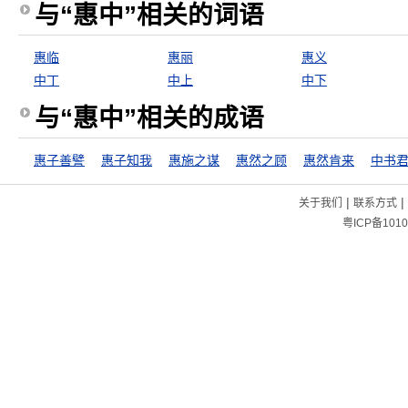
与“惠中”相关的词语
惠临
惠丽
惠义
中丁
中上
中下
与“惠中”相关的成语
惠子善譬
惠子知我
惠施之谋
惠然之顾
惠然肯来
中书
|
|
关于我们
联系方式
粤ICP备1010