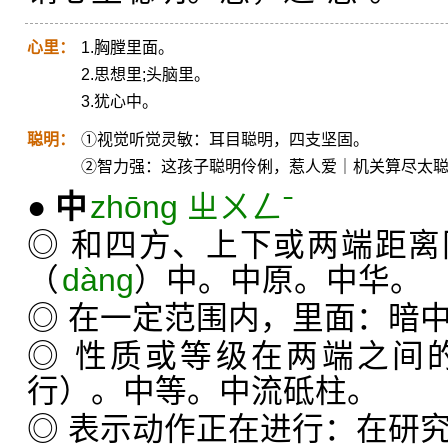
心里：
1.胸膛里面。
2.思想里;头脑里。
3.犹心中。
聪明：
①视觉听觉灵敏：耳目聪明，四支坚固。
②智力强：这孩子聪明伶俐，惹人爱｜机关算尽太
●
中
zhōng ㄓㄨㄥˉ
◎ 和四方、上下或两端距
（
dàng
）中。中原。中华。
◎ 在一定范围内，里面：暗
◎ 性质或等级在两端之间
行）。中等。中流砥柱。
◎ 表示动作正在进行：在研