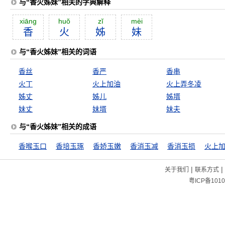
与“香火姊妹”相关的字典解释
xiāng
huŏ
zĭ
mèi
香
火
姊
妹
与“香火姊妹”相关的词语
香丝
香严
香串
火丁
火上加油
火上弄冬凌
姊丈
姊儿
姊壻
妹丈
妹壻
妹夫
与“香火姊妹”相关的成语
香喉玉口
香培玉琢
香娇玉嫩
香消玉减
香消玉损
火上
|
|
关于我们
联系方式
粤ICP备1010