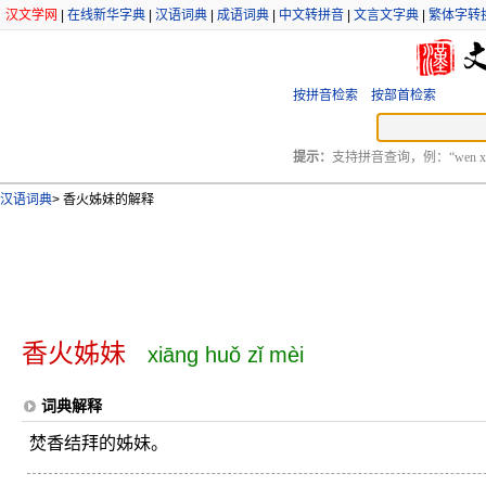
汉文学网
|
在线新华字典
|
汉语词典
|
成语词典
|
中文转拼音
|
文言文字典
|
繁体字转
按拼音检索
按部首检索
提示：
支持拼音查询，例：“wen xu
汉语词典
>
香火姊妹的解释
香火姊妹
xiāng huǒ zǐ mèi
词典解释
焚香结拜的姊妹。