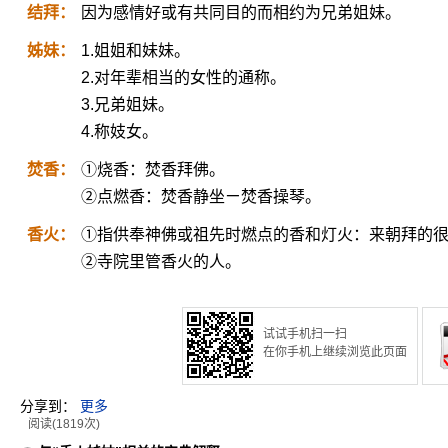
结拜：
因为感情好或有共同目的而相约为兄弟姐妹。
姊妹：
1.姐姐和妹妹。
2.对年辈相当的女性的通称。
3.兄弟姐妹。
4.称妓女。
焚香：
①烧香：焚香拜佛。
②点燃香：焚香静坐ㄧ焚香操琴。
香火：
①指供奉神佛或祖先时燃点的香和灯火：来朝拜的
②寺院里管香火的人。
试试手机扫一扫
在你手机上继续浏览此页面
分享到：
更多
阅读(1819次)