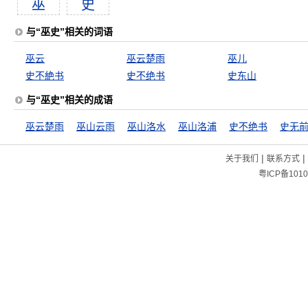
巫
史
与“巫史”相关的词语
巫云
巫云楚雨
巫儿
史不絶书
史不绝书
史东山
与“巫史”相关的成语
巫云楚雨
巫山云雨
巫山洛水
巫山洛浦
史不绝书
史无
|
|
关于我们
联系方式
粤ICP备1010