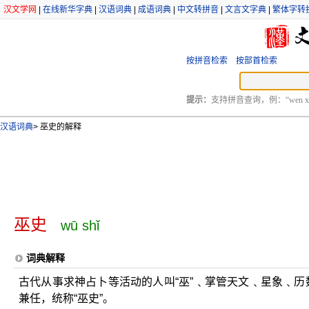
汉文学网
|
在线新华字典
|
汉语词典
|
成语词典
|
中文转拼音
|
文言文字典
|
繁体字转
按拼音检索
按部首检索
提示：
支持拼音查询，例：“wen xu
汉语词典
>
巫史的解释
巫史
wū shǐ
词典解释
古代从事求神占卜等活动的人叫“巫”﹑掌管天文﹑星象﹑历
兼任，统称“巫史”。