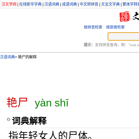
汉文学网
|
在线新华字典
|
汉语词典
|
成语词典
|
中文转拼音
|
文言文字典
|
繁体字转
按拼音检索
按部首检索
提示：
支持拼音查询，例：“wen xu
汉语词典
>
艳尸的解释
艳尸
yàn shī
词典解释
指年轻女人的尸体。