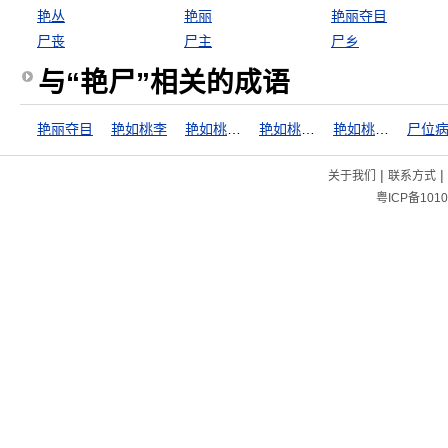
艳丛
艳丽
艳丽夺目
尸丧
尸主
尸乡
与“艳尸”相关的成语
艳丽夺目
艳如桃李
艳如桃李，冷如霜雪
艳如桃李，冷若冰霜
艳如桃李，凛若冰霜
尸位
|
|
关于我们
联系方式
粤ICP备1010