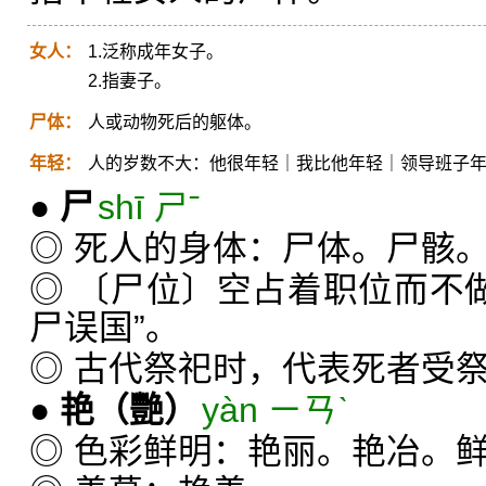
女人：
1.泛称成年女子。
2.指妻子。
尸体：
人或动物死后的躯体。
年轻：
人的岁数不大：他很年轻｜我比他年轻｜领导班子
●
尸
shī ㄕˉ
◎ 死人的身体：尸体。尸骸
◎ 〔尸位〕空占着职位而不做
尸误国”。
◎ 古代祭祀时，代表死者受
●
艳
（艷）
yàn ㄧㄢˋ
◎ 色彩鲜明：艳丽。艳冶。