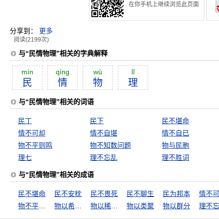
在你手机上继续浏览此页面
分享到：
更多
阅读(2199次)
与“民情物理”相关的字典解释
mín
qíng
wù
lĭ
民
情
物
理
与“民情物理”相关的词语
民丁
民下
民不堪命
情不可却
情不自堪
情不自已
物不平则鸣
物不知数问题
物与民胞
理七
理不忘乱
理不胜词
与“民情物理”相关的成语
民不堪命
民不安枕
民不畏死
民不聊生
民为邦本
情不
物不平则鸣
物以希为贵
物以稀为贵
物以类聚
物以群分
理不