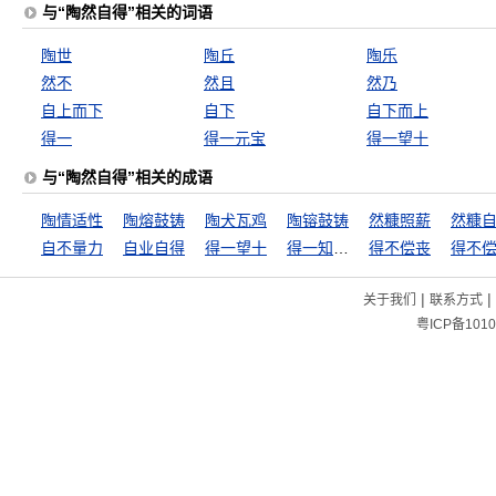
与“陶然自得”相关的词语
陶世
陶丘
陶乐
然不
然且
然乃
自上而下
自下
自下而上
得一
得一元宝
得一望十
与“陶然自得”相关的成语
陶情适性
陶熔鼓铸
陶犬瓦鸡
陶镕鼓铸
然糠照薪
然糠
自不量力
自业自得
得一望十
得一知己，死可无恨
得不偿丧
得不
|
|
关于我们
联系方式
粤ICP备1010