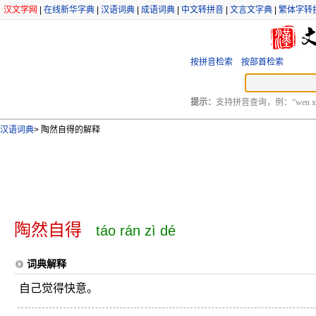
汉文学网
|
在线新华字典
|
汉语词典
|
成语词典
|
中文转拼音
|
文言文字典
|
繁体字转
按拼音检索
按部首检索
提示：
支持拼音查询，例：“wen xu
汉语词典
>
陶然自得的解释
陶然自得
táo rán zì dé
词典解释
自己觉得快意。