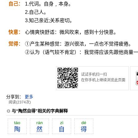
自己：
1.代词。自身﹐本身。
2.自己人。
3.知己亲近;关系密切。
快意：
心情爽快舒适：微风吹来，感到十分快意。
觉得：
①产生某种感觉：游兴很浓，一点也不觉得疲倦。
②认为（语气较不肯定）：我觉得应该先跟他商量
试试手机扫一扫
在你手机上继续浏览此页面
分享到：
更多
阅读(2374次)
与“陶然自得”相关的字典解释
táo
rán
zì
dé
陶
然
自
得