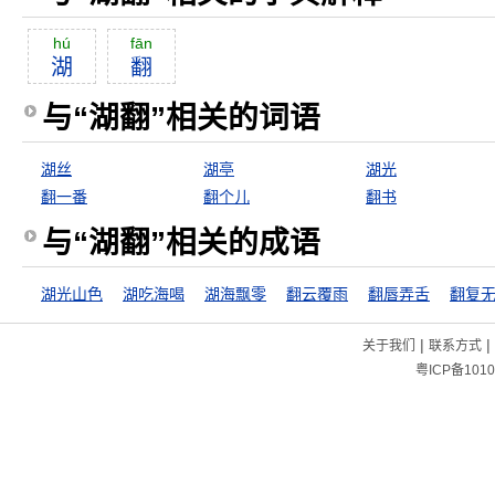
hú
fān
湖
翻
与“湖翻”相关的词语
湖丝
湖亭
湖光
翻一番
翻个儿
翻书
与“湖翻”相关的成语
湖光山色
湖吃海喝
湖海飘零
翻云覆雨
翻唇弄舌
翻复
|
|
关于我们
联系方式
粤ICP备1010