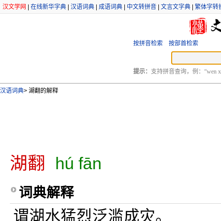
汉文学网
|
在线新华字典
|
汉语词典
|
成语词典
|
中文转拼音
|
文言文字典
|
繁体字转
按拼音检索
按部首检索
提示：
支持拼音查询，例：“wen xu
汉语词典
>
湖翻的解释
湖翻
hú fān
词典解释
谓湖水猛烈泛滥成灾。