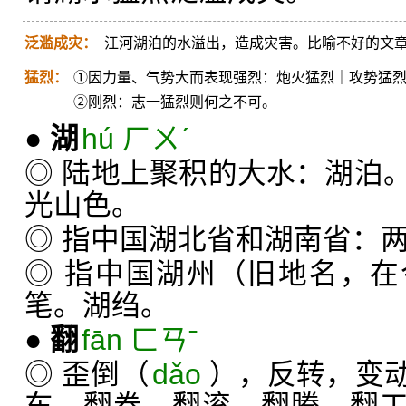
泛滥成灾：
江河湖泊的水溢出，造成灾害。比喻不好的文
猛烈：
①因力量、气势大而表现强烈：炮火猛烈｜攻势猛
②刚烈：志一猛烈则何之不可。
●
湖
hú ㄏㄨˊ
◎ 陆地上聚积的大水：湖泊
光山色。
◎ 指中国湖北省和湖南省：
◎ 指中国湖州（旧地名，
笔。湖绉。
●
翻
fān ㄈㄢˉ
◎ 歪倒（
dǎo
），反转，变