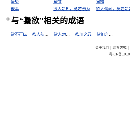
毚兔
毚微
毚檀
欲事
欲人勿知，莫若勿为
欲人勿闻，莫若勿
与“毚欲”相关的成语
欲不可纵
欲人勿知，莫若勿为
欲人勿闻，莫若勿言
欲加之罪
欲加之罪，何患无辞
|
|
关于我们
联系方式
粤ICP备1010