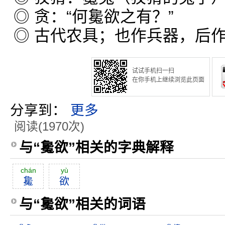
◎ 贪：“何毚欲之有？”
◎ 古代农具；也作兵器，后作
试试手机扫一扫
在你手机上继续浏览此页面
分享到：
更多
阅读(1970次)
与“毚欲”相关的字典解释
chán
yù
毚
欲
与“毚欲”相关的词语