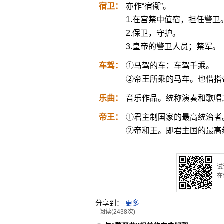
宿卫：
亦作“宿衞”。
1.在宫禁中值宿，担任警卫
2.保卫，守护。
3.皇帝的警卫人员；禁军。
车驾：
①马驾的车：车驾千乘。
②帝王所乘的马车。也借指
乐曲：
音乐作品。统称演奏和歌唱
帝王：
①君主制国家的最高统治者
②帝和王。即君主国的最高
试
在
分享到：
更多
阅读(2438次)