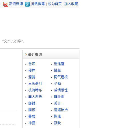
：
新浪微博
腾讯微博
|
设为首页
|
加入收藏
文?” ;“文?学”。
最近查询
昏浑
逍遥座
稷牲
贼髡
溜腿
同气连根
三长斋月
圣勋
枝流叶布
兰情蕙性
罪大恶极
阵头雨
邰封
美言
脯掾
遮遮捂捂
叠层
陶泄
神狐
鼓吹