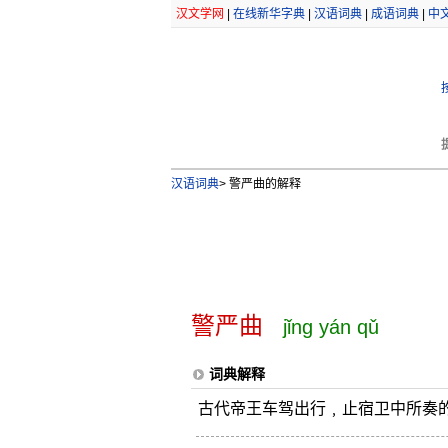
汉文学网
|
在线新华字典
|
汉语词典
|
成语词典
|
中
汉语词典
>
警严曲的解释
警严曲
jǐng yán qǔ
词典解释
古代帝王车驾出行﹐止宿卫中所奏