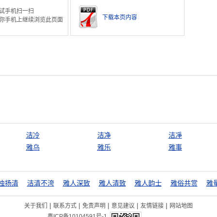
试手机扫一扫
下载本页内容
你手机上继续浏览此页面
洁冷
洁净
洁凈
雅乌
雅乐
雅事
浊扬清
洁清不洿
雅人深致
雅人清致
雅人韵士
雅俗共赏
雅
|
|
|
|
|
关于我们
联系方式
免责声明
意见建议
友情链接
网站地图
粤ICP备10104591号-1