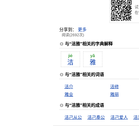
试
在
分享到：
更多
阅读(2692次)
与“洁雅”相关的字典解释
jié
yă
洁
雅
与“洁雅”相关的词语
洁介
洁修
雅业
雅丽
与“洁雅”相关的成语
洁己从公
洁己奉公
洁己爱人
洁