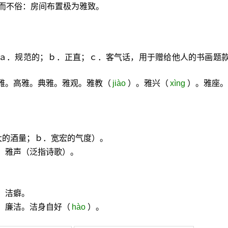
而不俗：房间布置极为雅致。
（ａ．规范的；ｂ．正直；ｃ．客气话，用于赠给他人的书画题
雅。高雅。典雅。雅观。雅教（
jiào
）。雅兴（
xìng
）。雅座。
大的酒量；ｂ．宽宏的气度）。
。雅声（泛指诗歌）。
。洁癖。
：廉洁。洁身自好（
hào
）。