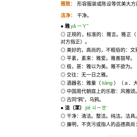
雅致：
形容服装或陈设等优美大方
洁净：
干净。
●
雅
yǎ ㄧㄚˇ
◎ 正规的，标准的：雅言。雅正
对方指正）。
◎ 美好的，高尚的，不粗俗的：文
◎ 平素，素来：雅爱。雅善鼓琴。
◎ 极，甚：雅以为美。雅不欲为。
◎ 交往：无一日之雅。
◎ 酒器名：雅量（
liàng
）（ａ．
◎ 中国周代朝庭上的乐歌：风雅颂
◎ 古同“鸦”，乌鸦。
●
洁
（潔）
jié ㄐㄧㄝˊ
◎ 干净：清洁。整洁。纯洁。洁具
◎ 廉明，不贪污或指人的品德高尚