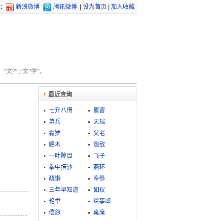
：
新浪微博
腾讯微博
|
设为首页
|
加入收藏
文?” ;“文?学”。
最近查询
七开八得
累害
募兵
天瑞
霜罗
父老
踢木
怨敌
一叶障目
飞子
拳中掿沙
燕环
疏懒
奉祭
三年早知道
如仪
艳举
给事郎
偿怨
桌席