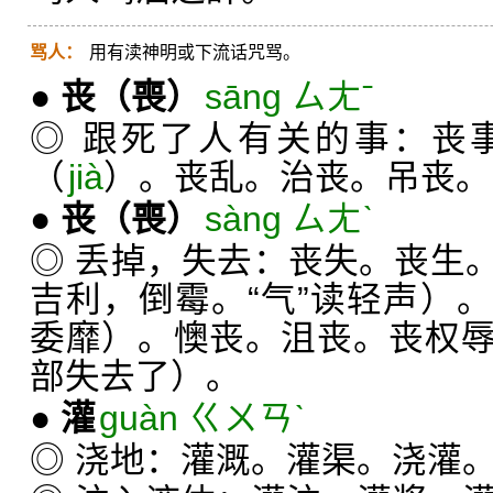
骂人：
用有渎神明或下流话咒骂。
●
丧
（喪）
sāng ㄙㄤˉ
◎ 跟死了人有关的事：丧
（
jià
）。丧乱。治丧。吊丧。
●
丧
（喪）
sàng ㄙㄤˋ
◎ 丢掉，失去：丧失。丧生
吉利，倒霉。“气”读轻声）
委靡）。懊丧。沮丧。丧权
部失去了）。
●
灌
guàn ㄍㄨㄢˋ
◎ 浇地：灌溉。灌渠。浇灌