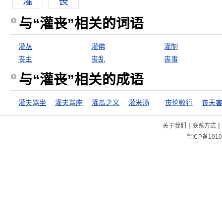
灌
丧
与“灌丧”相关的词语
灌丛
灌佛
灌制
丧主
丧乱
丧事
与“灌丧”相关的成语
灌夫骂坐
灌夫骂座
灌瓜之义
灌米汤
丧伦败行
丧天
|
|
关于我们
联系方式
粤ICP备1010