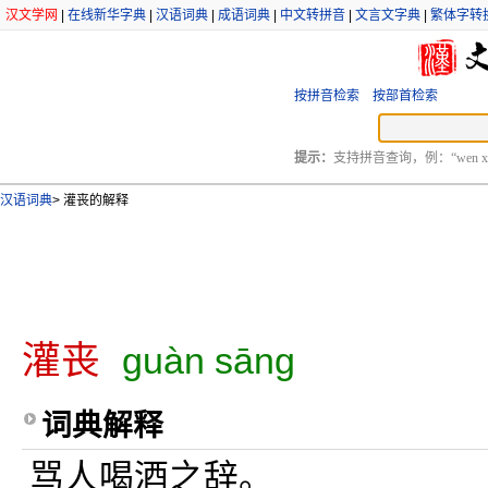
汉文学网
|
在线新华字典
|
汉语词典
|
成语词典
|
中文转拼音
|
文言文字典
|
繁体字转
按拼音检索
按部首检索
提示：
支持拼音查询，例：“wen xu
汉语词典
>
灌丧的解释
灌丧
guàn sāng
词典解释
骂人喝酒之辞。