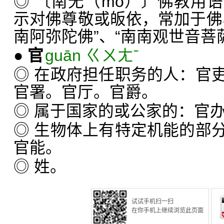
◎ 〔南无（mó）〕佛教用
示对佛尊敬或皈依，常加于佛
南阿弥陀佛”、“南南观世音菩
●
官
guān ㄍㄨㄤˉ
◎ 在政府担任职务的人：官
官署。官厅。官爵。
◎ 属于国家的或公家的：官
◎ 生物体上有特定机能的部
官能。
◎ 姓。
试试手机扫一扫
在你手机上继续浏览此页面