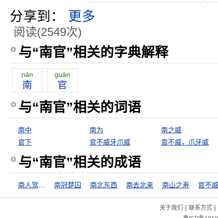
分享到：
更多
阅读(2549次)
与“南官”相关的字典解释
nán
guān
南
官
与“南官”相关的词语
南中
南为
南之威
官下
官不威牙爪威
官不威，爪牙威
与“南官”相关的成语
南人驾船，北人乘马
南冠楚囚
南北东西
南去北来
南山之寿
|
|
关于我们
联系方式