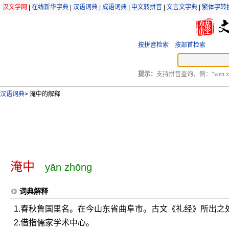
汉文学网
|
在线新华字典
|
汉语词典
|
成语词典
|
中文转拼音
|
文言文字典
|
繁体字转
按拼音检索
按部首检索
提示：
支持拼音查询，例：“wen xu
汉语词典
>
淹中的解释
淹中
yān zhōng
词典解释
1.春秋鲁国里名。在今山东省曲阜市。古文《礼经》所出之
2.借指儒家学术中心。