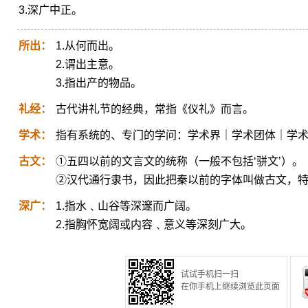
3.深广中正。
所出：
1.从何而出。
2.谓出主意。
3.指出产的物品。
礼经：
古代讲礼节的经典，常指《仪礼》而言。
学术：
指有系统的、专门的学问：学术界｜学术团体｜学
古文：
①五四以前的文言文的统称（一般不包括‘骈文’）。
②汉代通行隶书，因此把秦以前的字体叫做古文，
深广：
1.指水﹑山谷等深邃而广阔。
2.指胸怀宽阔或内容﹑意义等深刻广大。
试试手机扫一扫
在你手机上继续浏览此页面