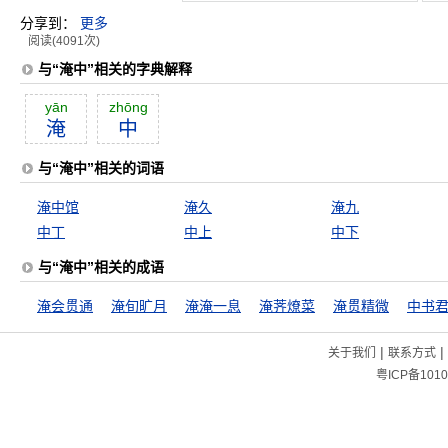
分享到：
更多
阅读(4091次)
与“淹中”相关的字典解释
yān
zhōng
淹
中
与“淹中”相关的词语
淹中馆
淹久
淹九
中丁
中上
中下
与“淹中”相关的成语
淹会贯通
淹旬旷月
淹淹一息
淹荠燎菜
淹贯精微
中书
|
|
关于我们
联系方式
粤ICP备1010