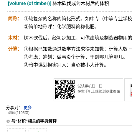
[volume (of timber)]
林木砍伐成为木材后的体积
简称：
①较复杂的名称的简化形式。如中专（中等专业学
②简单地称呼：化学肥料简称化肥。
木材：
树木砍伐后，经初步加工，可供建筑及制造器物用
计算：
①根据已知数通过数学方法求得未知数：计算人数 
②考虑；筹划：做事没个计算，干到哪儿算哪儿。
③暗中谋划损害别人：当心被小人计算。
试试手机扫一扫
在你手机上继续浏览此页面
分享到：
更多
阅读(2105次)
与“材积”相关的字典解释