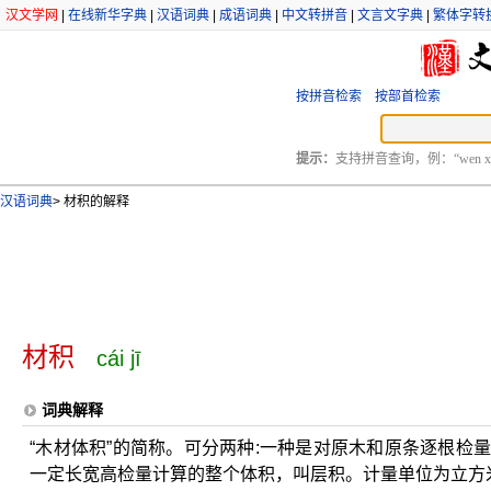
汉文学网
|
在线新华字典
|
汉语词典
|
成语词典
|
中文转拼音
|
文言文字典
|
繁体字转
按拼音检索
按部首检索
提示：
支持拼音查询，例：“wen xu
汉语词典
>
材积的解释
材积
cái jī
词典解释
“木材体积”的简称。可分两种:一种是对原木和原条逐根检
一定长宽高检量计算的整个体积，叫层积。计量单位为立方