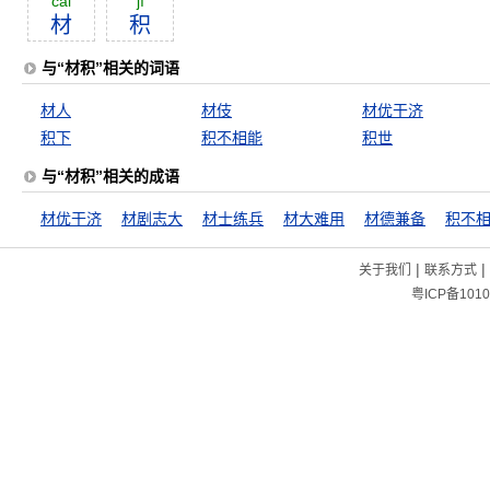
cái
jī
材
积
与“材积”相关的词语
材人
材伎
材优干济
积下
积不相能
积世
与“材积”相关的成语
材优干济
材剧志大
材士练兵
材大难用
材德兼备
积不
|
|
关于我们
联系方式
粤ICP备1010