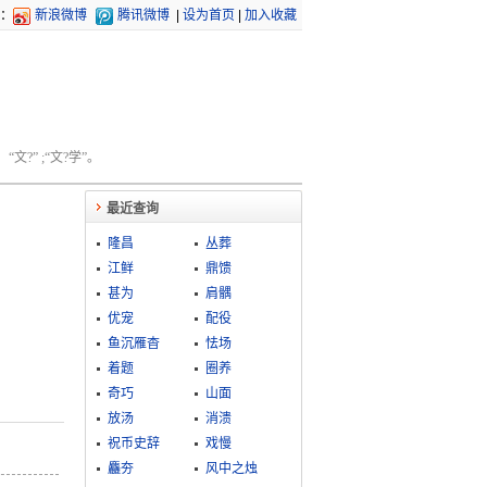
：
新浪微博
腾讯微博
|
设为首页
|
加入收藏
文?” ;“文?学”。
最近查询
隆昌
丛葬
江鲜
鼎馈
甚为
肩髃
优宠
配役
鱼沉雁杳
怯场
着题
圈养
奇巧
山面
放汤
消溃
祝币史辞
戏慢
麤夯
风中之烛