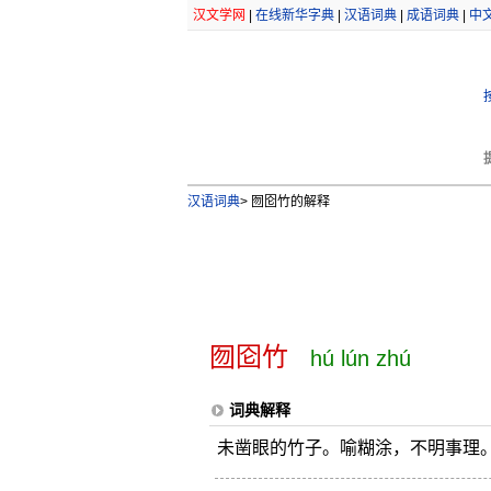
汉文学网
|
在线新华字典
|
汉语词典
|
成语词典
|
中
汉语词典
>
囫囵竹的解释
囫囵竹
hú lún zhú
词典解释
未凿眼的竹子。喻糊涂，不明事理