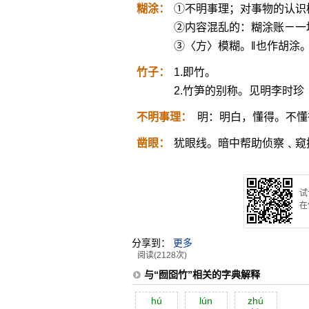
糊涂：
①不明事理；对事物的认识
②内容混乱的：糊涂账ㄧ一
③〈方〉模糊。‖也作胡涂
竹子：
1.即竹。
2.竹笋的别称。见明李时
不明事理：
明：明白，懂得。不懂
凿眼：
犹眼线。暗中帮助侦察﹑窥
试
在
分享到：
更多
阅读(2128次)
与“囫囵竹”相关的字典解释
hú
lún
zhú