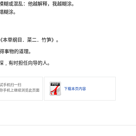
模糊或混乱：他越解释，我越糊涂。
塌糊涂。
。
珍《本草纲目．菜二．竹笋》。
得事物的道理。
探﹐有时担任向导的人。
试手机扫一扫
下载本页内容
你手机上继续浏览此页面