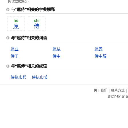
阅读(2826次)
与“扈侍”相关的字典解释
hù
shì
扈
侍
与“扈侍”相关的词语
扈业
扈从
扈养
侍丁
侍中
侍中貂
与“扈侍”相关的成语
侍执巾栉
侍执巾节
|
|
关于我们
联系方式
粤ICP备1010