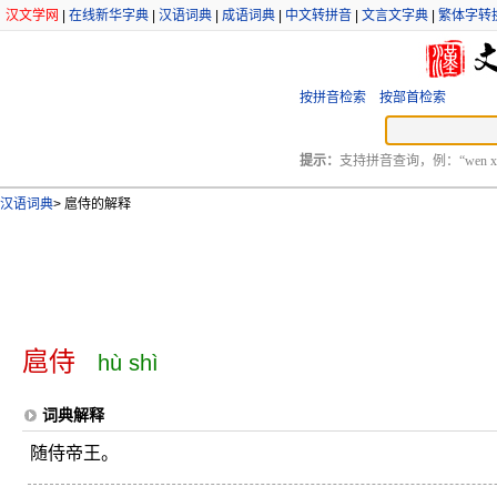
汉文学网
|
在线新华字典
|
汉语词典
|
成语词典
|
中文转拼音
|
文言文字典
|
繁体字转
按拼音检索
按部首检索
提示：
支持拼音查询，例：“wen xu
汉语词典
>
扈侍的解释
扈侍
hù shì
词典解释
随侍帝王。