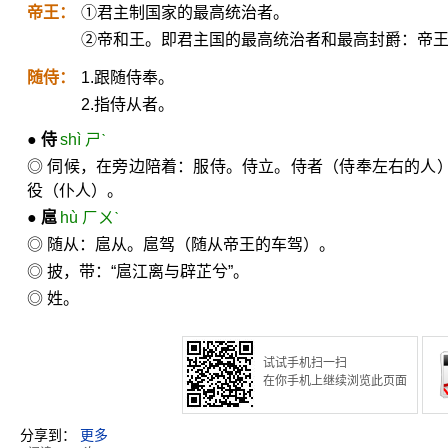
帝王：
①君主制国家的最高统治者。
②帝和王。即君主国的最高统治者和最高封爵：帝
随侍：
1.跟随侍奉。
2.指侍从者。
●
侍
shì ㄕˋ
◎ 伺候，在旁边陪着：服侍。侍立。侍者（侍奉左右的人
役（仆人）。
●
扈
hù ㄏㄨˋ
◎ 随从：扈从。扈驾（随从帝王的车驾）。
◎ 披，带：“扈江离与辟芷兮”。
◎ 姓。
试试手机扫一扫
在你手机上继续浏览此页面
分享到：
更多