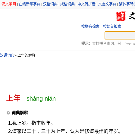
汉文学网
|
在线新华字典
|
汉语词典
|
成语词典
|
中文转拼音
|
文言文字典
|
繁体字转
按拼音检索
按部首检索
提示：
支持拼音查询，例：“wen xu
汉语词典
>
上年的解释
上年
shàng nián
词典解释
1.犹上岁。指丰收年。
2.道家以二十﹑三十为上年，认为是修道最佳的年岁。