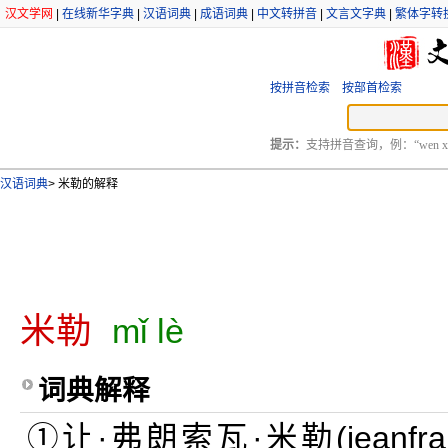
汉文学网
|
在线新华字典
|
汉语词典
|
成语词典
|
中文转拼音
|
文言文字典
|
繁体字转
按拼音检索
按部首检索
提示：
支持拼音查询，例：“wen xu
汉语词典
>
米勒的解释
米勒
mǐ lè
词典解释
①让·弗朗索瓦·米勒(jeanfran{{c