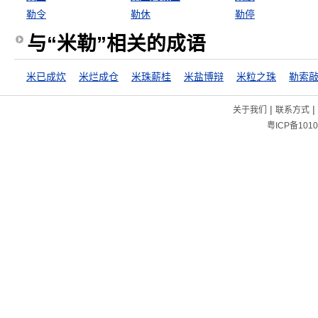
勒令
勒休
勒停
与“米勒”相关的成语
米已成炊
米烂成仓
米珠薪桂
米盐博辩
米粒之珠
勒索
|
|
关于我们
联系方式
粤ICP备1010