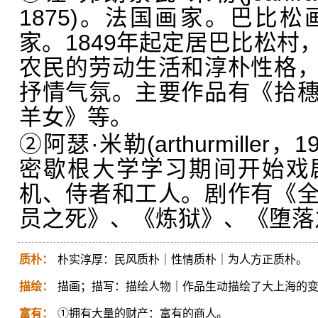
1875)。法国画家。巴比
家。1849年起定居巴比松村
农民的劳动生活和淳朴性格
抒情气氛。主要作品有《拾
羊女》等。
②阿瑟·米勒(arthurmiller
密歇根大学学习期间开始戏
机、侍者和工人。剧作有《
员之死》、《炼狱》、《堕落
质朴：
朴实淳厚：民风质朴｜性情质朴｜为人方正质朴。
描绘：
描画；描写：描绘人物｜作品生动描绘了大上海的
富有：
①拥有大量的财产：富有的商人。