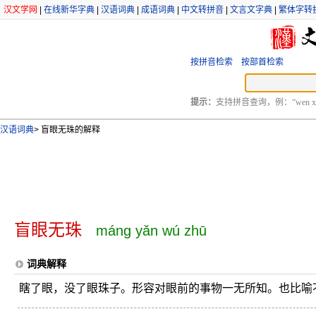
汉文学网
|
在线新华字典
|
汉语词典
|
成语词典
|
中文转拼音
|
文言文字典
|
繁体字转
按拼音检索
按部首检索
提示：
支持拼音查询，例：“wen xu
汉语词典
>
盲眼无珠的解释
盲眼无珠
máng yǎn wú zhū
词典解释
瞎了眼，没了眼珠子。形容对眼前的事物一无所知。也比喻