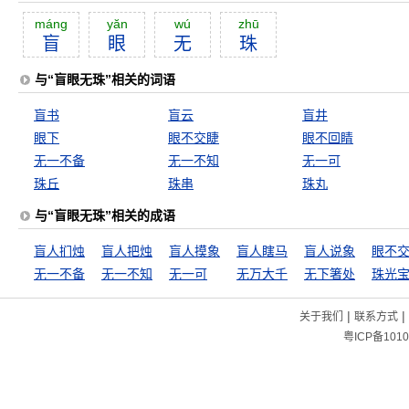
máng
yăn
wú
zhū
盲
眼
无
珠
与“盲眼无珠”相关的词语
盲书
盲云
盲井
眼下
眼不交睫
眼不回睛
无一不备
无一不知
无一可
珠丘
珠串
珠丸
与“盲眼无珠”相关的成语
盲人扪烛
盲人把烛
盲人摸象
盲人瞎马
盲人说象
眼不
无一不备
无一不知
无一可
无万大千
无下箸处
珠光
|
|
关于我们
联系方式
粤ICP备1010