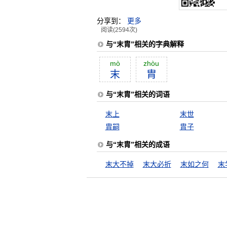
分享到：
更多
阅读(2594次)
与“末胄”相关的字典解释
mò
zhòu
末
胄
与“末胄”相关的词语
末上
末世
胄嗣
胄子
与“末胄”相关的成语
末大不掉
末大必折
末如之何
末