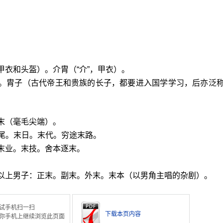
甲衣和头盔）。介胄（“介”，甲衣）。
裔。胄子（古代帝王和贵族的长子，都要进入国学学习，后亦泛
末（毫毛尖端）。
尾。末日。末代。穷途末路。
末业。末技。舍本逐末。
年以上男子：正末。副末。外末。末本（以男角主唱的杂剧）。
试手机扫一扫
下载本页内容
你手机上继续浏览此页面