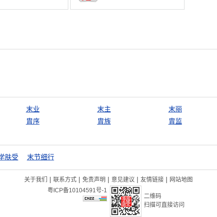
末业
末主
末丽
胄序
胄族
胄监
学肤受
末节细行
|
|
|
|
|
关于我们
联系方式
免责声明
意见建议
友情链接
网站地图
粤ICP备10104591号-1
二维码
扫描可直接访问