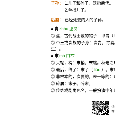
子孙：
1.儿子和孙子，泛指后代。
2.单指儿子。
后裔：
已经死去的人的子孙。
●
胄
zhòu ㄓㄡˋ
◎ 盔，古代战士戴的帽子：甲胄（
◎ 帝王或贵族的子孙：贵胄。胄
生）。
●
末
mò ㄇㄛˋ
◎ 尖端，梢：末梢。末端。秋毫之
◎ 最后，终了：末了（
liǎo
）。末
◎ 非根本的，次要的，差一等的：
◎ 碎屑：末子。碎末。
◎ 传统戏剧角色名，一般扮演中
试
在