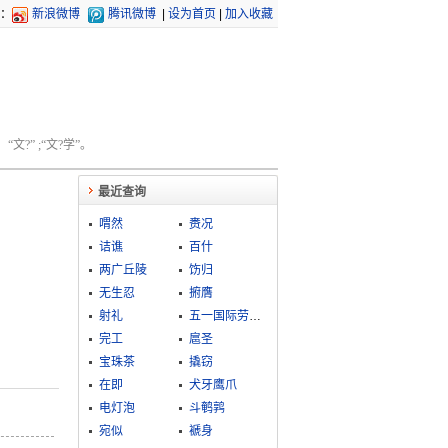
：
新浪微博
腾讯微博
|
设为首页
|
加入收藏
文?” ;“文?学”。
最近查询
喟然
赉况
诘谯
百什
两广丘陵
饬归
无生忍
捬膺
射礼
五一国际劳动节
完工
扈圣
宝珠茶
撬窃
在即
犬牙鹰爪
电灯泡
斗鹌鹑
宛似
褫身