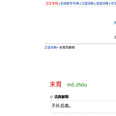
汉文学网
|
在线新华字典
|
汉语词典
|
成语词典
|
中
汉语词典
>
末胄的解释
末胄
mò zhòu
词典解释
子孙;后裔。