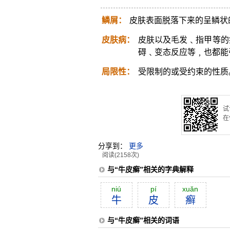
鳞屑：
皮肤表面脱落下来的呈鳞状
皮肤病：
皮肤以及毛发﹑指甲等的
碍﹑变态反应等﹐也都能
局限性：
受限制的或受约束的性质
试
在
分享到：
更多
阅读(2158次)
与“牛皮癣”相关的字典解释
niú
pí
xuăn
牛
皮
癣
与“牛皮癣”相关的词语