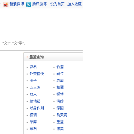
：
新浪微博
腾讯微博
|
设为首页
|
加入收藏
文?” ;“文?学”。
最近查询
鄂君
竹溜
外交信使
嗣位
田子
赤眉
五大洲
相薄
器人
掷博
踏地菘
清妙
以身作则
豕圈
横调
钧天调
单席
重堂
寒石
滋美