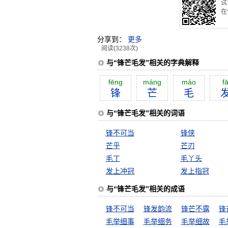
试
在
分享到：
更多
阅读(3238次)
与“锋芒毛发”相关的字典解释
fēng
máng
máo
f
锋
芒
毛
与“锋芒毛发”相关的词语
锋不可当
锋侠
芒乎
芒刃
毛丁
毛丫头
发上冲冠
发上指冠
与“锋芒毛发”相关的成语
锋不可当
锋发韵流
锋芒不露
锋
毛举细事
毛举细务
毛举细故
毛