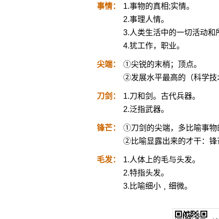
事情：
1.事物的真相;实情。
2.事理人情。
3.人类生活中的一切活动
4.犹工作，职业。
尖端：
①尖锐的末梢；顶点。
②发展水平最高的（科学技
刀剑：
1.刀和剑。古代兵器。
2.泛指武器。
锋芒：
①刀剑的尖端，多比喻事物
②比喻显露出来的才干：锋
毛发：
1.人体上的毛与头发。
2.特指头发。
3.比喻细小﹐细微。