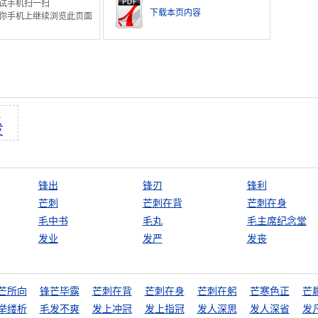
试手机扫一扫
下载本页内容
你手机上继续浏览此页面
ā
发
锋出
锋刃
锋利
芒刺
芒刺在背
芒刺在身
毛中书
毛丸
毛主席纪念堂
发业
发严
发丧
芒所向
锋芒毕露
芒刺在背
芒刺在身
芒刺在躬
芒寒色正
芒
举缕析
毛发不爽
发上冲冠
发上指冠
发人深思
发人深省
发