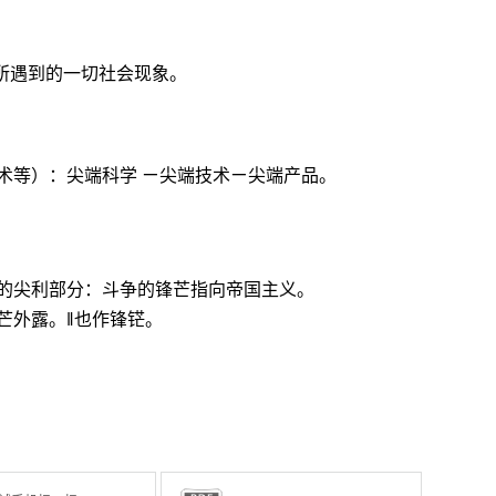
和所遇到的一切社会现象。
术等）：尖端科学 ㄧ尖端技术ㄧ尖端产品。
的尖利部分：斗争的锋芒指向帝国主义。
芒外露。‖也作锋铓。