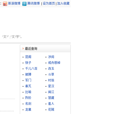
：
新浪微博
腾讯微博
|
设为首页
|
加入收藏
文?” ;“文?学”。
最近查询
昆阍
涉阅
快子
戒舟慈棹
千儿八百
改玉
披膊
斗草
军门
村翁
秦艽
星汉
比喻
闽江
阼阶
慧藏
名刹
羞人
龙襄
花贼