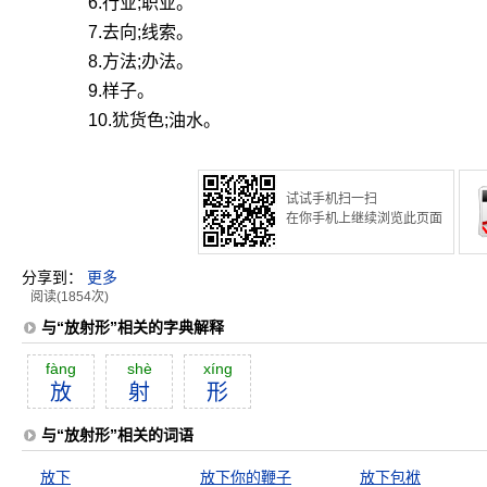
6.行业;职业。
7.去向;线索。
8.方法;办法。
9.样子。
10.犹货色;油水。
试试手机扫一扫
在你手机上继续浏览此页面
分享到：
更多
阅读(1854次)
与“放射形”相关的字典解释
fàng
shè
xíng
放
射
形
与“放射形”相关的词语
放下
放下你的鞭子
放下包袱