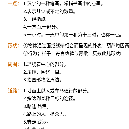
一点：
1.汉字的一种笔画。常指书画中的点画。
2.表示甚少或不定的数量。
3.一经指点。
4.一方面;一部分。
5.一小时。一天中的第一和第十三时，也称一点。
形状：
①物体通过面或线条组合而呈现的外表：葫芦峪因
②行为；样子：寄言纨裤与膏粱：莫效此儿形状!
周围：
1.环绕着中心的部分。
2.周匝，围绕一周。
3.指圆形物之周边。
道路：
1.地面上供人或车马通行的部分。
2.指达到某种目标的途径。
3.路途;路程。
4.路上的人。指众人。
5.奔走;跋涉。