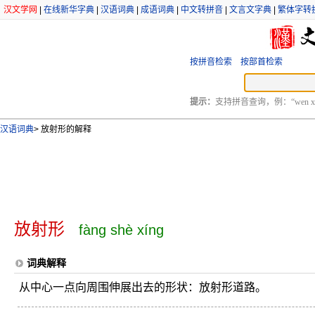
汉文学网
|
在线新华字典
|
汉语词典
|
成语词典
|
中文转拼音
|
文言文字典
|
繁体字转
按拼音检索
按部首检索
提示：
支持拼音查询，例：“wen xu
汉语词典
>
放射形的解释
放射形
fàng shè xíng
词典解释
从中心一点向周围伸展出去的形状：放射形道路。