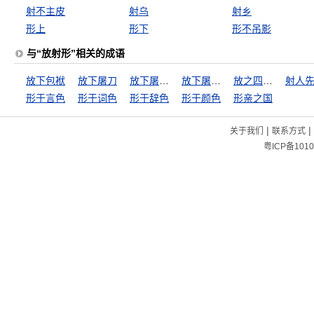
射不主皮
射乌
射乡
形上
形下
形不吊影
与“放射形”相关的成语
放下包袱
放下屠刀
放下屠刀，立便成佛
放下屠刀，立地成佛
放之四海而皆准
形于言色
形于词色
形于辞色
形于颜色
形亲之国
|
|
关于我们
联系方式
粤ICP备1010