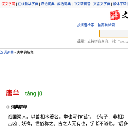
汉文学网
|
在线新华字典
|
汉语词典
|
成语词典
|
中文转拼音
|
文言文字典
|
繁体字转
按拼音检索
按部首检索
提示：
支持拼音查询，例：“wen xu
汉语词典
>
唐举的解释
唐举
táng jǔ
词典解释
战国梁人。以善相术著名。举也写作“莒”。《荀子．非相》
吉凶﹑妖祥，世俗称之。古之人无有也，学者不道也。”后