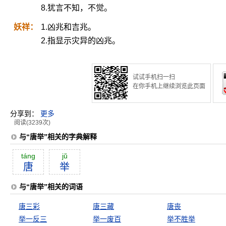
8.犹言不知，不觉。
妖祥：
1.凶兆和吉兆。
2.指显示灾异的凶兆。
试试手机扫一扫
在你手机上继续浏览此页面
分享到：
更多
阅读(3239次)
与“唐举”相关的字典解释
táng
jŭ
唐
举
与“唐举”相关的词语
唐三彩
唐三藏
唐丧
举一反三
举一废百
举不胜举