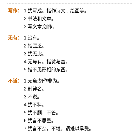
写作：
1.犹写成。指作诗文﹑绘画等。
2.书法和文章。
3.写文章;创作。
无有：
1.没有。
2.指匮乏。
3.犹无比。
4.无与有。指贫与富。
5.指不见形相的东西。
不道：
1.无道;胡作非为。
2.刑律名。
3.不说。
4.犹不料。
5.犹不顾，不管。
6.犹言不思量。
7.犹言不奈，不堪。谓难以承受。