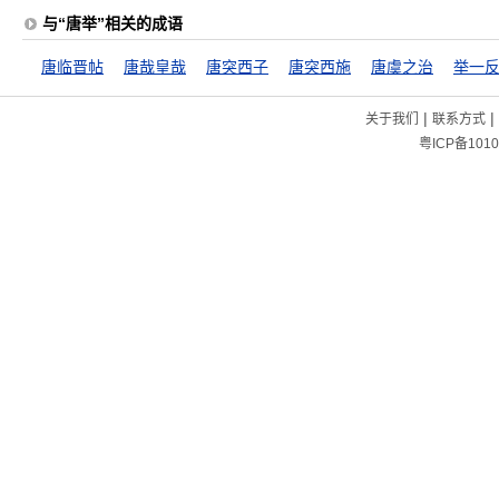
与“唐举”相关的成语
唐临晋帖
唐哉皇哉
唐突西子
唐突西施
唐虞之治
举一
|
|
关于我们
联系方式
粤ICP备1010