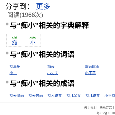
分享到：
更多
阅读(1966次)
与“痴小”相关的字典解释
chī
xiăo
痴
小
与“痴小”相关的词语
痴乌龟
痴云
痴云腻雨
小一
小丈夫
小不平
与“痴小”相关的成语
痴云腻雨
痴云騃雨
痴人说梦
痴儿呆女
痴儿说梦
|
|
关于我们
联系方式
粤ICP备1010