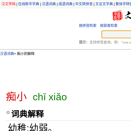
汉文学网
|
在线新华字典
|
汉语词典
|
成语词典
|
中文转拼音
|
文言文字典
|
繁体字转
按拼音检索
按部首检索
提示：
支持拼音查询，例：“wen xu
汉语词典
>
痴小的解释
痴小
chī xiǎo
词典解释
幼稚;幼弱。