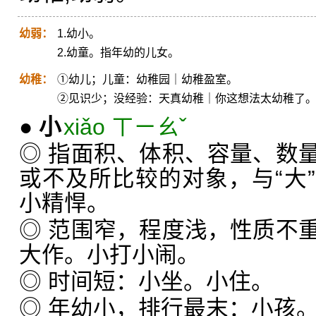
幼弱：
1.幼小。
2.幼童。指年幼的儿女。
幼稚：
①幼儿；儿童：幼稚园｜幼稚盈室。
②见识少；没经验：天真幼稚｜你这想法太幼稚了
●
小
xiǎo ㄒㄧㄠˇ
◎ 指面积、体积、容量、数
或不及所比较的对象，与“大
小精悍。
◎ 范围窄，程度浅，性质不
大作。小打小闹。
◎ 时间短：小坐。小住。
◎ 年幼小，排行最末：小孩