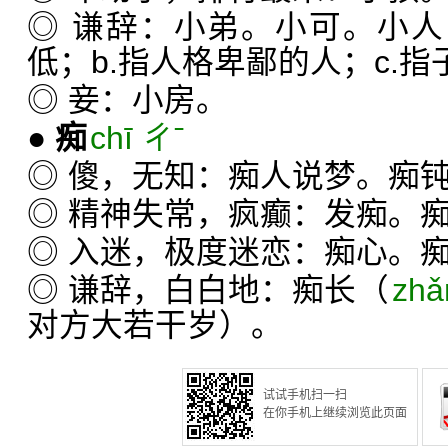
◎ 谦辞：小弟。小可。小人
低；b.指人格卑鄙的人；c.指
◎ 妾：小房。
●
痴
chī ㄔˉ
◎ 傻，无知：痴人说梦。痴
◎ 精神失常，疯癫：发痴。
◎ 入迷，极度迷恋：痴心。
◎ 谦辞，白白地：痴长（
zh
对方大若干岁）。
试试手机扫一扫
在你手机上继续浏览此页面